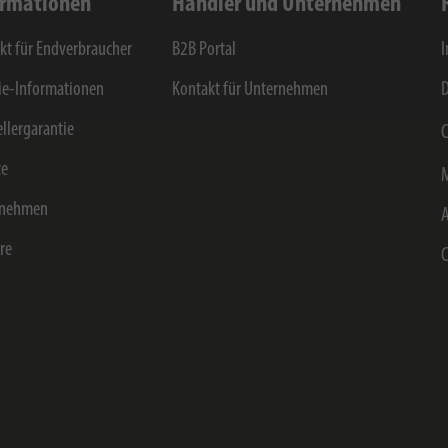
ormationen
Händler und Unternehmen
kt für Endverbraucher
B2B Portal
e-Informationen
Kontakt für Unternehmen
D
ellergarantie
C
ce
rnehmen
ere
C