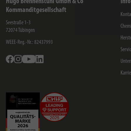
Hugo Brennenstuhl GmbH & Co
Inf
Kommanditgesellschaft
Konta
Seestraße 1-3
Chemi
72074
Tübingen
Herst
WEEE-Reg.-Nr.: 82437993
Servi
Facebook
Instagram
Youtube
Linkedin
Unte
Karri