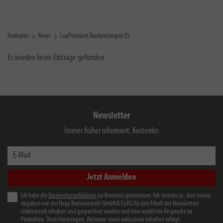
Startseite
News
LuxPremium Taschenlampen ES
Es wurden keine Einträge gefunden
Newsletter
Immer früher informiert. Kostenlos
E-Mail
Jetzt Anmelden
Ich habe die
Datenschutzerklärung
zur Kenntnis genommen. Ich stimme zu, dass meine
Angaben von der Hugo Brennenstuhl GmbH & Co KG für den Erhalt des Newsletters
elektronisch erhoben und gespeichert werden und eine werbliche Ansprache zu
Produkten, Dienstleistungen, Aktionen sowie exklusiven Inhalten erfolgt.