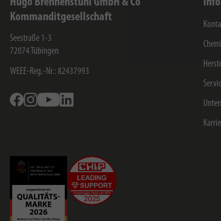
Hugo Brennenstuhl GmbH & Co
Inf
Kommanditgesellschaft
Konta
Seestraße 1-3
Chemi
72074
Tübingen
Herst
WEEE-Reg.-Nr.: 82437993
Servi
Facebook
Instagram
Youtube
Linkedin
Unte
Karri