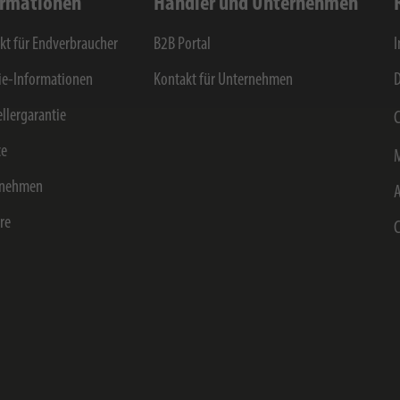
ormationen
Händler und Unternehmen
kt für Endverbraucher
B2B Portal
e-Informationen
Kontakt für Unternehmen
D
ellergarantie
C
ce
rnehmen
ere
C