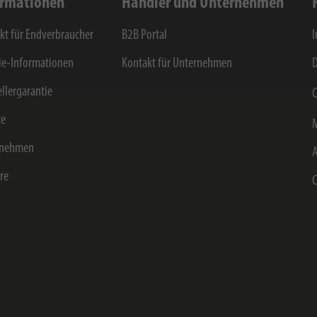
ormationen
Händler und Unternehmen
kt für Endverbraucher
B2B Portal
e-Informationen
Kontakt für Unternehmen
D
ellergarantie
C
ce
rnehmen
ere
C