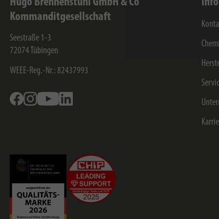
Hugo Brennenstuhl GmbH & Co
Inf
Kommanditgesellschaft
Konta
Seestraße 1-3
Chemi
72074
Tübingen
Herst
WEEE-Reg.-Nr.: 82437993
Servi
Facebook
Instagram
Youtube
Linkedin
Unte
Karri