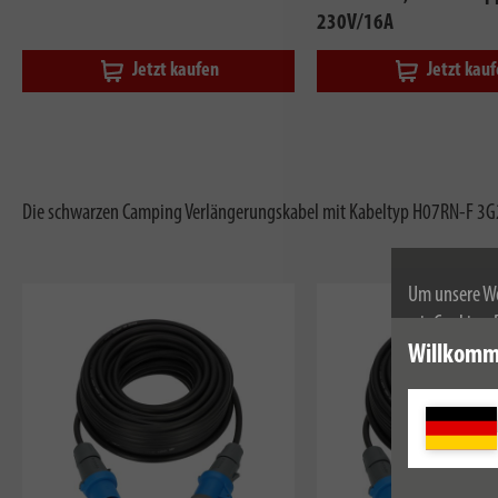
230V/16A
Jetzt kaufen
Jetzt kau
Die schwarzen Camping Verlängerungskabel mit Kabeltyp H07RN-F 3G2
Um unsere We
wir Cookies.
Weitere Infor
Willkomm