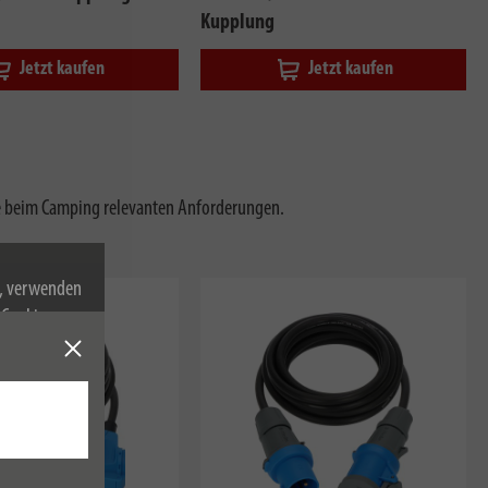
Kupplung
Jetzt kaufen
Jetzt kaufen
e beim Camping relevanten Anforderungen.
n, verwenden
Cookies zu.