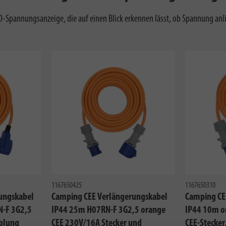
D-Spannungsanzeige, die auf einen Blick erkennen lässt, ob Spannung anli
1167650425
1167650310
ungskabel
Camping CEE Verlängerungskabel
Camping CE
N-F 3G2,5
IP44 25m H07RN-F 3G2,5 orange
IP44 10m o
pplung
CEE 230V/16A Stecker und
CEE-Stecke