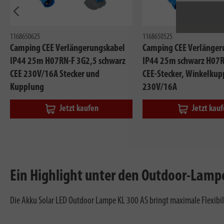
Vorherig
1168650625
1168650525
Camping CEE Verlängerungskabel
Camping CEE Verlänger
IP44 25m H07RN-F 3G2,5 schwarz
IP44 25m schwarz H07R
CEE 230V/16A Stecker und
CEE-Stecker, Winkelku
Kupplung
230V/16A
Jetzt kaufen
Jetzt kau
Ein Highlight unter den Outdoor-Lampe
Die Akku Solar LED Outdoor Lampe KL 300 AS bringt maximale Flexibili