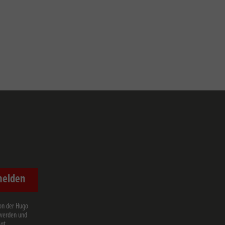
melden
on der Hugo
 werden und
gt.