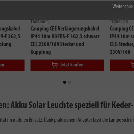
Weiter ohne 
1168650610
1168650510
ungskabel
Camping CEE Verlängerungskabel
Camping CE
N-F 3G2,5
IP44 10m H07RN-F 3G2,5 schwarz
IP44 10m s
pplung
CEE 230V/16A Stecker und
CEE-Stecke
Kupplung
230V/16A
fen
Jetzt kaufen
n: Akku Solar Leuchte speziell für Kede
tät im mobilen Einsatz. Dank praktischem Adapter lässt die Lampe sich i