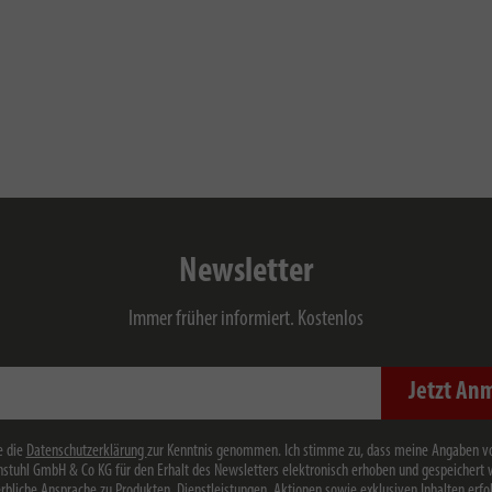
Newsletter
Immer früher informiert. Kostenlos
Jetzt An
e die
Datenschutzerklärung
zur Kenntnis genommen. Ich stimme zu, dass meine Angaben v
stuhl GmbH & Co KG für den Erhalt des Newsletters elektronisch erhoben und gespeichert
rbliche Ansprache zu Produkten, Dienstleistungen, Aktionen sowie exklusiven Inhalten erfol