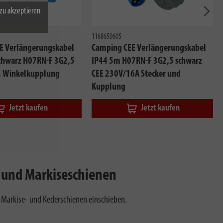
zu akzeptieren
Näch
1168650605
E Verlängerungskabel
Camping CEE Verlängerungskabel
chwarz H07RN-F 3G2,5
IP44 5m H07RN-F 3G2,5 schwarz
r, Winkelkupplung
CEE 230V/16A Stecker und
Kupplung
Jetzt kaufen
Jetzt kaufen
r- und Markiseschienen
n Markise- und Kederschienen einschieben.