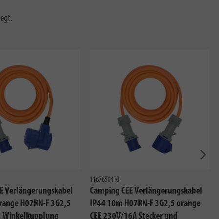
egt.
Näch
1167650410
E Verlängerungskabel
Camping CEE Verlängerungskabel
range H07RN-F 3G2,5
IP44 10m H07RN-F 3G2,5 orange
r, Winkelkupplung
CEE 230V/16A Stecker und