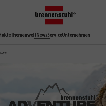
dukte
Themenwelt
News
Service
Unternehmen
utdoor