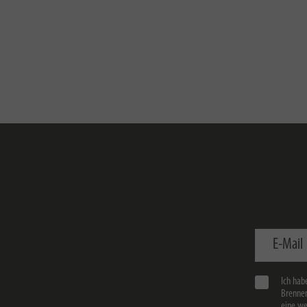
E-Mail
Ich hab
Brennen
eine we