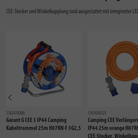
CEE-Stecker und Winkelkupplung sind ausgestattet mit integrierter LE
Vorherig
1182470200
1167650325
Garant G CEE 3 IP44 Camping
Camping CEE Verlänger
Kabeltrommel 25m H07RN-F 3G2,5
IP44 25m orange H07R
CEE-Stecker, Winkelku