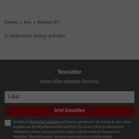
Startseite
News
BouwBeurs 2017
Es wurden keine Einträge gefunden
Newsletter
Immer früher informiert. Kostenlos
E-Mail
Jetzt Anmelden
Ich habe die
Datenschutzerklärung
zur Kenntnis genommen. Ich stimme zu, dass meine
Angaben von der Hugo Brennenstuhl GmbH & Co KG für den Erhalt des Newsletters
elektronisch erhoben und gespeichert werden und eine werbliche Ansprache zu
Produkten, Dienstleistungen, Aktionen sowie exklusiven Inhalten erfolgt.