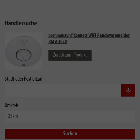
Händlersuche
brennenstuhl®Connect WiFi Rauchwarnmelder
RM A 3020
Zurück zum Produkt
Stadt oder Postleitzahl
Stand
Umkreis
Suchen