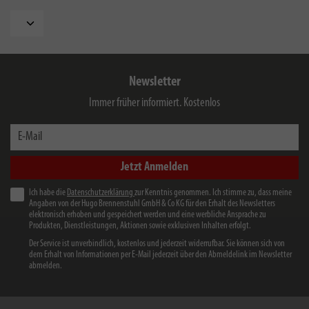
Newsletter
Immer früher informiert. Kostenlos
E-Mail
Jetzt Anmelden
Ich habe die
Datenschutzerklärung
zur Kenntnis genommen. Ich stimme zu, dass meine
Angaben von der Hugo Brennenstuhl GmbH & Co KG für den Erhalt des Newsletters
elektronisch erhoben und gespeichert werden und eine werbliche Ansprache zu
Produkten, Dienstleistungen, Aktionen sowie exklusiven Inhalten erfolgt.
Der Service ist unverbindlich, kostenlos und jederzeit widerrufbar. Sie können sich von
dem Erhalt von Informationen per E-Mail jederzeit über den Abmeldelink im Newsletter
abmelden.