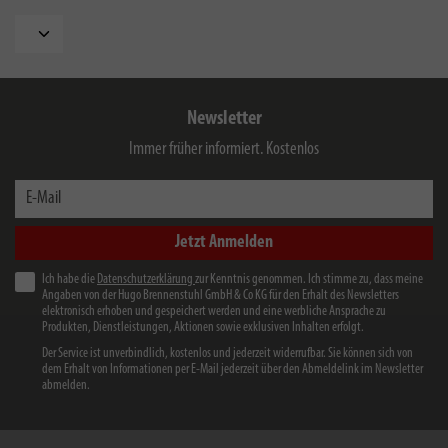
Newsletter
Immer früher informiert. Kostenlos
E-Mail
Jetzt Anmelden
Ich habe die
Datenschutzerklärung
zur Kenntnis genommen. Ich stimme zu, dass meine
Angaben von der Hugo Brennenstuhl GmbH & Co KG für den Erhalt des Newsletters
elektronisch erhoben und gespeichert werden und eine werbliche Ansprache zu
Produkten, Dienstleistungen, Aktionen sowie exklusiven Inhalten erfolgt.
Der Service ist unverbindlich, kostenlos und jederzeit widerrufbar. Sie können sich von
dem Erhalt von Informationen per E-Mail jederzeit über den Abmeldelink im Newsletter
abmelden.