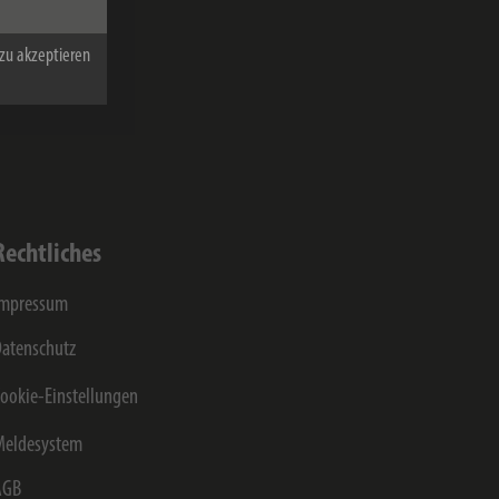
on der Hugo
 werden und
zu akzeptieren
gt.
von
Rechtliches
Impressum
atenschutz
ookie-Einstellungen
Meldesystem
AGB