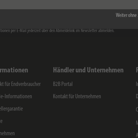
e die
Datenschutzerklärung
zur Kenntnis genommen. Ich stimme zu, dass meine Angaben v
stuhl GmbH & Co KG für den Erhalt des Newsletters elektronisch erhoben und gespeichert
Weiter ohne 
rbliche Ansprache zu Produkten, Dienstleistungen, Aktionen sowie exklusiven Inhalten erfol
vice ist unverbindlich, kostenlos und jederzeit widerrufbar. Sie können sich von dem Erhalt 
tionen per E-Mail jederzeit über den Abmeldelink im Newsletter abmelden.
ormationen
Händler und Unternehmen
kt für Endverbraucher
B2B Portal
e-Informationen
Kontakt für Unternehmen
D
ellergarantie
C
ce
rnehmen