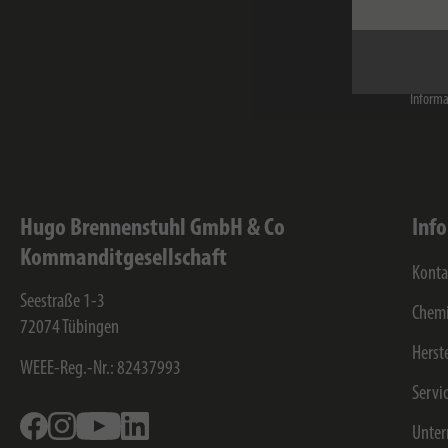
Ich hab
Brennen
eine we
Der Ser
Informa
Hugo Brennenstuhl GmbH & Co
Inf
Kommanditgesellschaft
Konta
Seestraße 1-3
Chemi
72074
Tübingen
Herst
WEEE-Reg.-Nr.: 82437993
Servi
Facebook
Instagram
Youtube
Linkedin
Unte