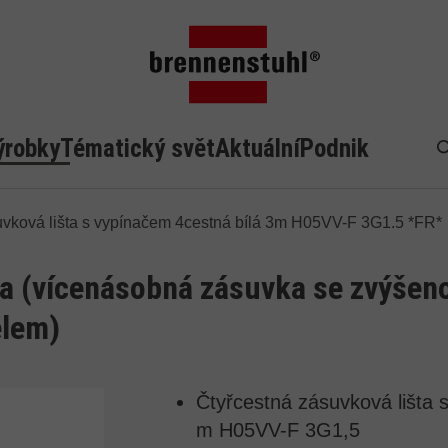
ýrobky
Tématický svět
Aktuální
Podnik
H
uvková lišta s vypínačem 4cestná bílá 3m H05VV-F 3G1.5 *FR*
ta (vícenásobná zásuvka se zvýšeno
elem)
Čtyřcestná zásuvková lišta
m H05VV-F 3G1,5