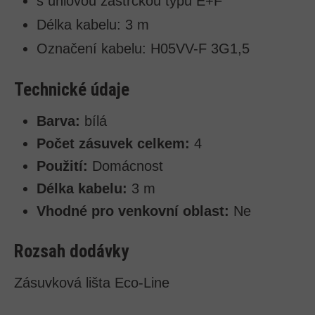
s úhlovou zástrčkou typu E+F
Délka kabelu: 3 m
Označení kabelu: H05VV-F 3G1,5
Technické údaje
Barva:
bílá
Počet zásuvek celkem:
4
Použití:
Domácnost
Délka kabelu:
3 m
Vhodné pro venkovní oblast:
Ne
Rozsah dodávky
Zásuvková lišta Eco-Line