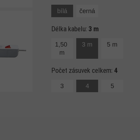
bílá
černá
Délka kabelu:
3 m
1,50
3 m
5 m
m
Počet zásuvek celkem:
4
3
4
5