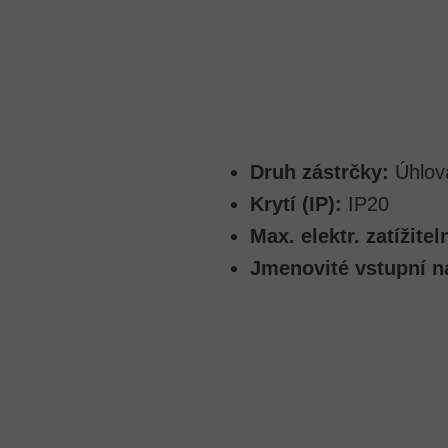
Druh zástrčky:
Úhlov
Krytí (IP):
IP20
Max. elektr. zatížitel
Jmenovité vstupní n