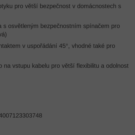
otyku pro větší bezpečnost v domácnostech s
a s osvětleným bezpečnostním spínačem pro
vá)
taktem v uspořádání 45°, vhodné také pro
 na vstupu kabelu pro větší flexibilitu a odolnost
4007123303748