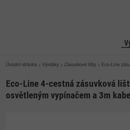
V
Úvodní stránka
Výrobky
Zásuvkové lišty
Eco-Line zás
Eco-Line 4-cestná zásuvková liš
osvětleným vypínačem a 3m kab