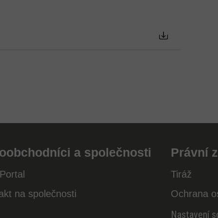
oobchodníci a společnosti
Právní z
Portal
Tiráž
akt na společnosti
Ochrana o
Nastavení s