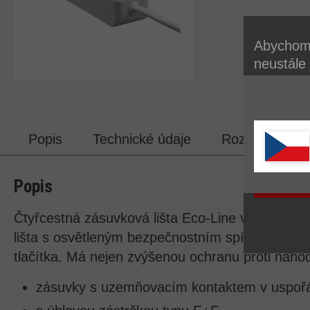
Abychom 
neustále
používán
cookie. 
zásadách
Popis
Technické údaje
Rozsah dodáv
Popis
Čtyřcestná zásuvková lišta Eco-Line v bílé bar
lišta s osvětleným bezpečnostním spínačem (dvo
tlačítka. Má nejen zvýšenou ochranu proti náho
zásuvky s uzemňovacím kontaktem v uspořád