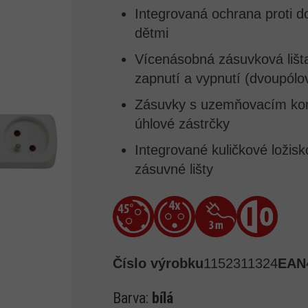
Integrovaná ochrana proti d
dětmi
Vícenásobná zásuvková lišt
zapnutí a vypnutí (dvoupólo
Zásuvky s uzemňovacím kon
úhlové zástrčky
Integrované kuličkové ložisko
zásuvné lišty
Číslo výrobku
1152311324
EAN
Barva:
bílá