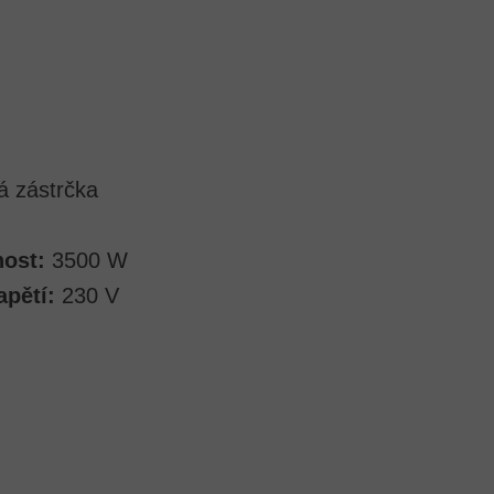
á zástrčka
nost:
3500 W
apětí:
230 V