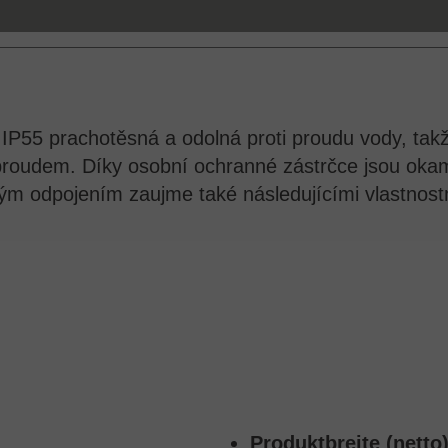
 IP55 prachotěsná a odolná proti proudu vody, takže
proudem. Díky osobní ochranné zástrčce jsou okam
ým odpojením zaujme také následujícími vlastnost
Produktbreite (netto)