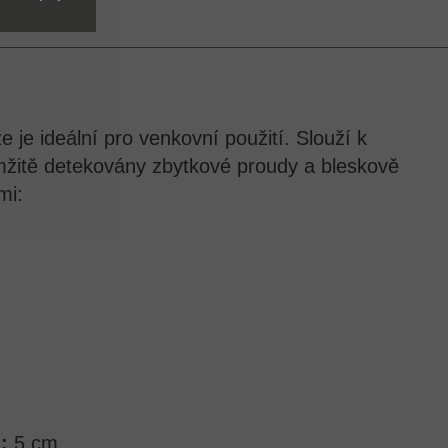
 je ideální pro venkovní použití. Slouží k
žitě detekovány zbytkové proudy a bleskově
mi:
:
5 cm