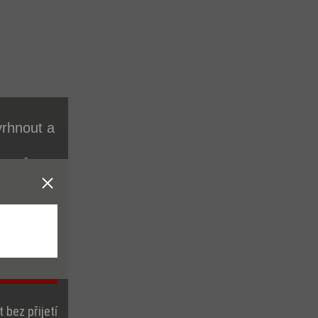
vrhnout a
uborů
šich
 bez přijetí