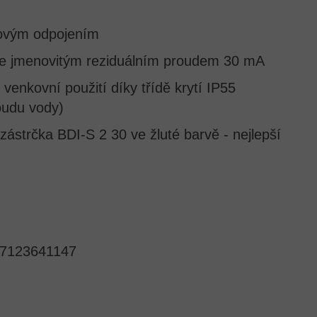
lovým odpojením
se jmenovitým reziduálním proudem 30 mA
enkovní použití díky třídě krytí IP55
oudu vody)
ástrčka BDI-S 2 30 ve žluté barvě - nejlepší
7123641147