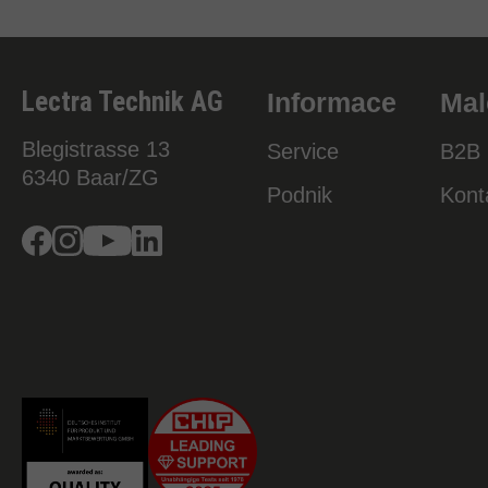
Lectra Technik AG
Informace
Mal
Blegistrasse 13
Service
B2B 
6340
Baar/ZG
Podnik
Kont
Facebook
Instagram
Youtube
Linkedin