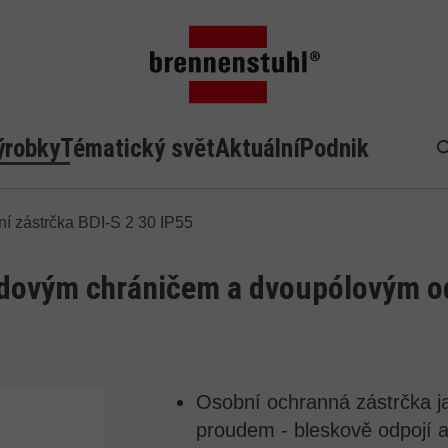
ýrobky
Tématický svět
Aktuální
Podnik
H
í zástrčka BDI-S 2 30 IP55
udovým chráničem a dvoupólovým o
Osobní ochranná zástrčka j
proudem - bleskově odpojí ak