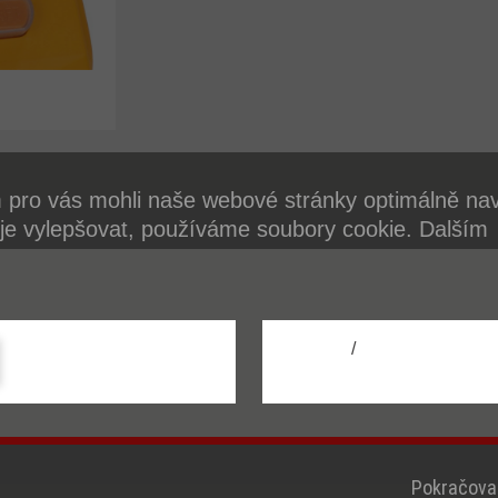
pro vás mohli naše webové stránky optimálně na
 je vylepšovat, používáme soubory cookie. Dalším
ím webových stránek souhlasíte s používáním so
Další informace o souborech cookie naleznete v na
 ochrany osobních údajů.
/
Konfigurace
Přijmout vše
Pokračovat