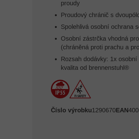
proudy
Proudový chránič s dvoupó
Spolehlivá osobní ochrana 
Osobní zástrčka vhodná pro v
(chráněná proti prachu a pr
Rozsah dodávky: 1x osobní z
kvalita od brennenstuhl®
Číslo výrobku
1290670
EAN
400