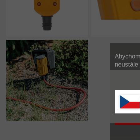
Abychom 
neustále
používán
cookie. 
zásadách