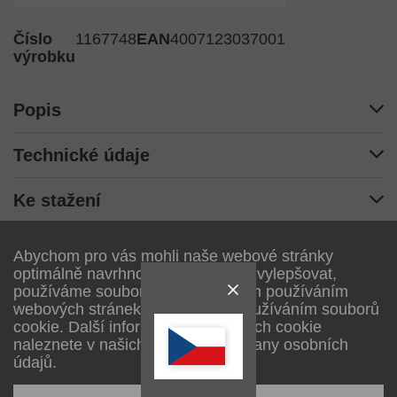
Číslo
1167748
EAN
4007123037001
výrobku
Popis
Technické údaje
Ke stažení
Abychom pro vás mohli naše webové stránky
Technické změny a změny barevných variant vyhrazeny
optimálně navrhnout a neustále je vylepšovat,
používáme soubory cookie. Dalším používáním
webových stránek souhlasíte s používáním souborů
Lectra Technik AG
cookie. Další informace o souborech cookie
naleznete v našich zásadách ochrany osobních
Blegistrasse 13
údajů.
6340
Baar/ZG