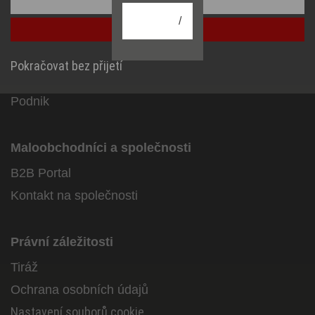
Konfigurace
Facebook
Instagram
Youtube
Linkedin
/
Přijmout vše
Informace
Pokračovat bez přijetí
Service
Podnik
Maloobchodníci a společnosti
B2B Portal
Kontakt na společnosti
Právní záležitosti
Tiráž
Ochrana osobních údajů
Nastavení souborů cookie