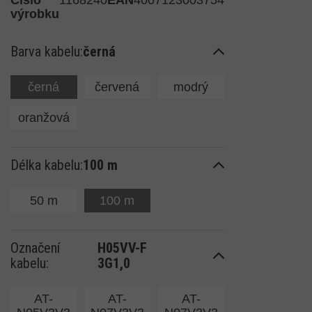
Číslo
1168240
EAN
4007123003754
výrobku
Barva kabelu:
černá
černá
červená
modrý
oranžová
Délka kabelu:
100 m
50 m
100 m
Označení
H05VV-F
kabelu:
3G1,0
AT-
AT-
AT-