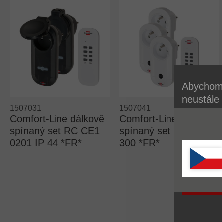
Abychom 
neustále
1507031
1507041
používán
Comfort-Line dálkově
Comfort-Line dálkově
cookie. 
spínaný set RC CE1
spínaný set RC CE1
zásadách
0201 IP 44 *FR*
300 *FR*