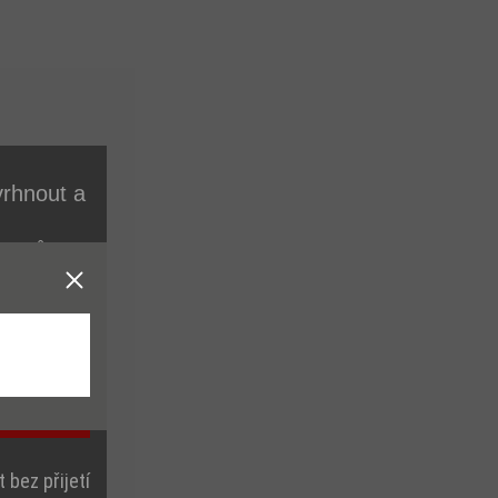
vrhnout a
uborů
šich
 bez přijetí