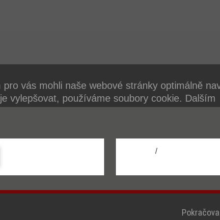
pro vás mohli naše webové stránky optimálně na
 je vylepšovat, používáme soubory cookie. Dalším
ím webových stránek souhlasíte s používáním so
Další informace o souborech cookie naleznete v na
 ochrany osobních údajů.
/
Konfigurace
Přijmout vše
Pokračovat