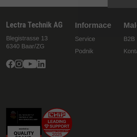
Lectra Technik AG
Informace
Mal
Blegistrasse 13
Service
B2B 
6340
Baar/ZG
Podnik
Kont
Facebook
Instagram
Youtube
Linkedin