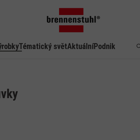
ýrobky
Tématický svět
Aktuální
Podnik
H
uvky