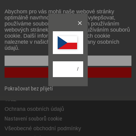
Informace
Abychom pro vás mohli naše webové stránky
optimálně navrhnout a neustále je vylepšovat,
Service
používáme soubory cookie. Dalším používáním
Podnik
webových stránek souhlasíte s používáním souborů
cookie. Další informace o souborech cookie
naleznete v našich zásadách ochrany osobních
Maloobchodníci a společnosti
údajů.
B2B Portal
Konfigurace
Kontakt na společnosti
/
Přijmout vše
Pokračovat bez přijetí
Právní záležitosti
Tiráž
Ochrana osobních údajů
Nastavení souborů cookie
Všeobecné obchodní podmínky