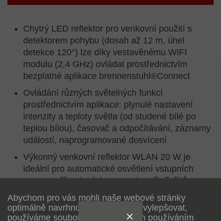
Chytrý LED reflektor pro venkovní použití s
detektorem pohybu (dosah až 12 m, úhel
detekce 120°) lze díky vestavěnému WIFI
modulu (2,4 GHz) ovládat prostřednictvím
bezplatné aplikace brennenstuhl®Connect
Ovládání různých světelných funkcí
prostřednictvím aplikace: plynulé nastavení
intenzity a teploty světla (od studené bílé po
teplou bílou), časovač a odpočítávání, záznamy
událostí, naprogramované dosvícení
Výkonný venkovní reflektor WLAN 20 W je
ideální pro automatické osvětlení vstupních
prostor, příjezdových cest nebo přístřešků pro
auta a také jako ochrana před vloupáním a
Abychom pro vás mohli naše webové stránky
krádeží
optimálně navrhnout a neustále je vylepšovat,
používáme soubory cookie. Dalším používáním
Účinný a odolný venkovní reflektor s mimořádně