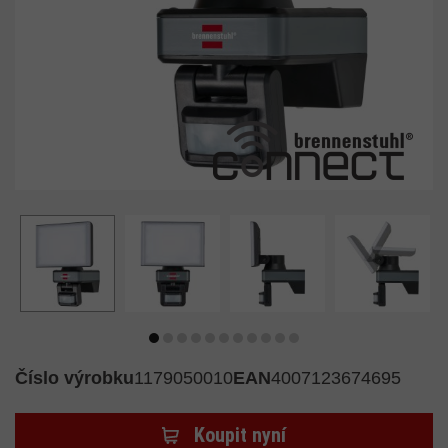
Číslo výrobku
1179050010
EAN
4007123674695
Koupit nyní