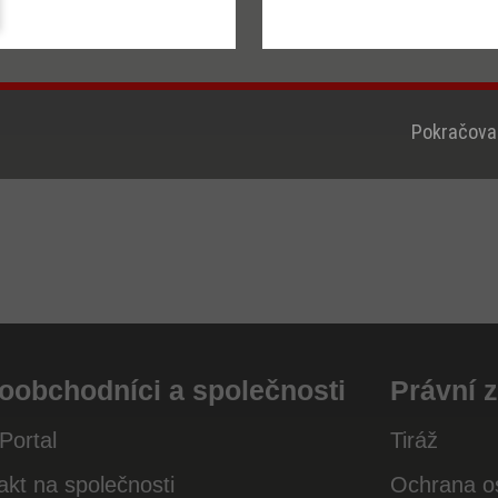
and even more efficiency through
Konfigurace
compatibility with five 18V battery systems:
Přijmout vše
Bosch Professional, Makita, Metabo, Dewalt
and Milwaukee.
Pokračovat
oobchodníci a společnosti
Právní z
Portal
Tiráž
akt na společnosti
Ochrana o