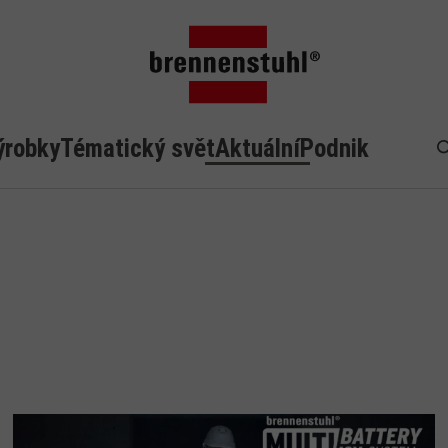
ýrobky
Tématický svět
Aktuální
Podnik
H