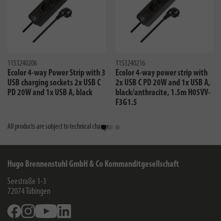
1153240206
1153240216
Ecolor 4-way Power Strip with 3
Ecolor 4-way power strip with
USB charging sockets 2x USB C
2x USB C PD 20W and 1x USB A,
PD 20W and 1x USB A, black
black/anthracite, 1.5m H05VV-
F3G1.5
All products are subject to technical changes
Hugo Brennenstuhl GmbH & Co Kommanditgesellschaft
Seestraße 1-3
72074
Tübingen
Facebook
Instagram
Youtube
Linkedin