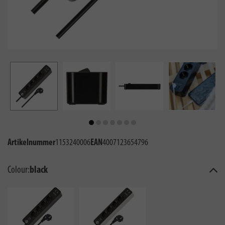
Artikelnummer
1153240006
EAN
4007123654796
Colour:
black