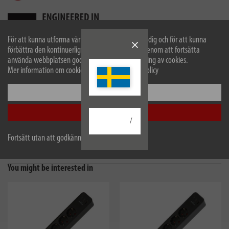
För att kunna utforma vår webbplats optimalt för dig och för att kunna
förbättra den kontinuerligt använder vi cookies. Genom att fortsätta
använda webbplatsen godkänner du vår användning av cookies.
Mer information om cookies finns i vår sekretesspolicy
Beskrivning
Konfigurera
Tekniska data
Acceptera alla
/
Leveransens omfattning
Fortsätt utan att godkänna
Nedladdningar
You might be interested in