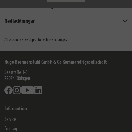
Leveransens omfattning
Nedladdningar
All products are subject to technical changes
Hugo Brennenstuhl GmbH & Co Kommanditgesellschaft
Seestraße 1-3
72074
Tübingen
Facebook
Instagram
Youtube
Linkedin
Information
Service
Företag