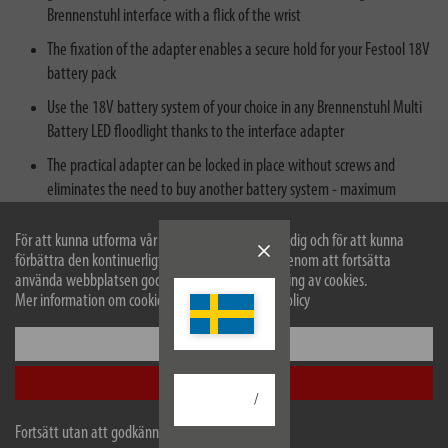
Brennenstuhl interface with a flick of the wrist
The fixation of the adapter enables a secure hold for your Festool 18V
battery pack
Use the 18V battery system of your choice in any Brennenstuhl Multi
Battery LED floodlight thanks to the interface adapter
The practical adapter can be locked in place without screws and
eliminates the need to buy another battery system - maximum
flexibility with the Brennenstuhl Multi Battery 18V System
För att kunna utforma vår webbplats optimalt för dig och för att kunna
förbättra den kontinuerligt använder vi cookies. Genom att fortsätta
använda webbplatsen godkänner du vår användning av cookies.
Mer information om cookies finns i vår sekretesspolicy
Konfigurera
Beskrivning
Acceptera alla
/
Tekniska data
Fortsätt utan att godkänna