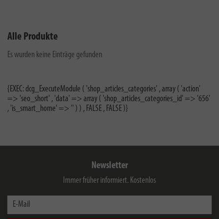
Alle Produkte
Es wurden keine Einträge gefunden
{EXEC: dcg_ExecuteModule ( 'shop_articles_categories' , array ( 'action'
=> 'seo_short' , 'data' => array ( 'shop_articles_categories_id' => '656'
, 'is_smart_home' => '' ) ) , FALSE , FALSE )}
Newsletter
Immer früher informiert. Kostenlos
E-Mail