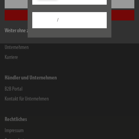
Einstellungen
Kontakt für Endverbraucher
Alle akzeptieren
Chemie-Informationen
/
Herstellergarantie
Weiter ohne zu akzeptieren
Service
Unternehmen
Karriere
Händler und Unternehmen
B2B Portal
Kontakt für Unternehmen
Rechtliches
Impressum