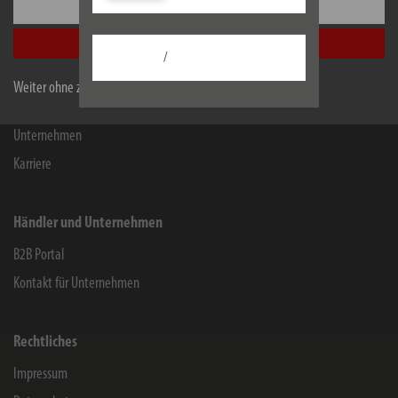
Einstellungen
Kontakt für Endverbraucher
Alle akzeptieren
Chemie-Informationen
/
Herstellergarantie
Weiter ohne zu akzeptieren
Service
Unternehmen
Karriere
Händler und Unternehmen
B2B Portal
Kontakt für Unternehmen
Rechtliches
Impressum