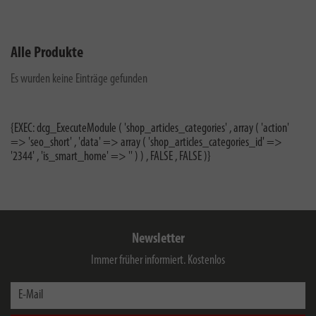
Alle Produkte
Es wurden keine Einträge gefunden
{EXEC: dcg_ExecuteModule ( 'shop_articles_categories' , array ( 'action'
=> 'seo_short' , 'data' => array ( 'shop_articles_categories_id' =>
'2344' , 'is_smart_home' => '' ) ) , FALSE , FALSE )}
Newsletter
Immer früher informiert. Kostenlos
E-Mail