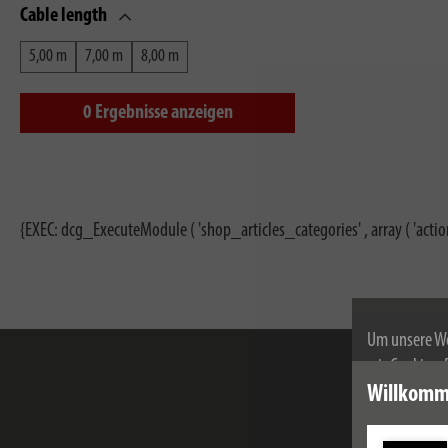
Cable length
5,00 m
7,00 m
8,00 m
0
Ergebnisse anzeigen
{EXEC: dcg_ExecuteModule ( 'shop_articles_categories' , array ( 'actio
Um unsere We
wir Cookies.
Weitere Infor
Willkomm