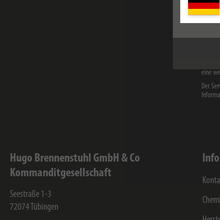
E-Mail
Ich hab
Brennen
eine we
Der Ser
Informa
Hugo Brennenstuhl GmbH & Co
Inf
Kommanditgesellschaft
Konta
Seestraße 1-3
Chemi
72074
Tübingen