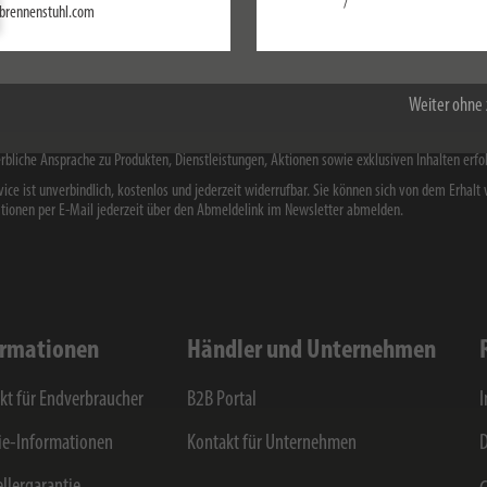
Einstellungen
/
brennenstuhl.com
Alle akzeptieren
Jetzt An
Weiter ohne 
e die
Datenschutzerklärung
zur Kenntnis genommen. Ich stimme zu, dass meine Angaben v
stuhl GmbH & Co KG für den Erhalt des Newsletters elektronisch erhoben und gespeichert
rbliche Ansprache zu Produkten, Dienstleistungen, Aktionen sowie exklusiven Inhalten erfol
vice ist unverbindlich, kostenlos und jederzeit widerrufbar. Sie können sich von dem Erhalt 
tionen per E-Mail jederzeit über den Abmeldelink im Newsletter abmelden.
ormationen
Händler und Unternehmen
kt für Endverbraucher
B2B Portal
e-Informationen
Kontakt für Unternehmen
D