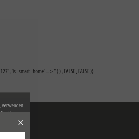
27' , 'is_smart_home' => '' ) ) , FALSE , FALSE )}
n, verwenden
Cookies zu.