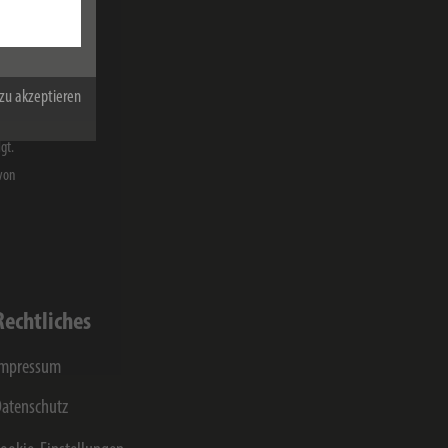
melden
zu akzeptieren
on der Hugo
 werden und
gt.
von
Rechtliches
Impressum
atenschutz