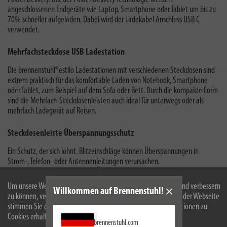
angeschlossenen Endgeräte wie Laptop, Smartphone oder Tablet um bis zu
70% schneller aufgeladen. Dabei wird der Ladekabel Anschluss USB C
verwendet.
Mehrfachsteckdose USB Ladestation
Die brennenstuhl®estilo Ladestationen mit verschiedenen Steckdosen sind
extrem praktisch für das komfortable Laden von Notebook, Smartphone
oder Tablet, zum Beispiel auf dem Sofa oder Bett. Durch die
kompakte Form
sind die Mehrfach-Steckdosenleisten auch ideal für unterwegs oder als
mehrfach Ladegerät auf Reisen.
Steckdosenleiste Überspannungsschutz
Ein Schutz, der sich lohnt. Blitzeinschläge können Überspannungen in
Strom-, Telefon- oder Antennenleitungen verursachen.
Mehrfachsteckdosenleisten mit Überspannungsschutz können
Spannungsspitzen reduzieren, sodass die angeschlossenen Geräte nicht
Um unsere Webseite für Sie optimal zu gestalten und fortlaufend verbessern
Willkommen auf Brennenstuhl!
beschädigt werden. Vermeiden Sie durch Überspannungsschutzprodukte
zu können, verwenden wir Cookies. Durch die weitere Nutzung der Webseite
Schäden an Ihren Elektrogeräten!
stimmen Sie der Verwendung von Cookies zu. Weitere Informationen zu
Cookies erhalten Sie in unserer
Datenschutzerklärung
.
brennenstuhl.com
Wandmontage