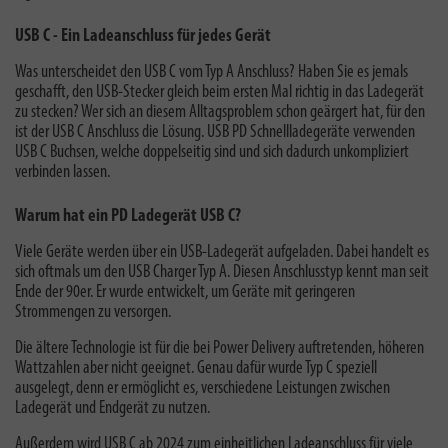
USB C - Ein Ladeanschluss für jedes Gerät
Was unterscheidet den USB C vom Typ A Anschluss? Haben Sie es jemals
geschafft, den USB-Stecker gleich beim ersten Mal richtig in das Ladegerät
zu stecken? Wer sich an diesem Alltagsproblem schon geärgert hat, für den
ist der USB C Anschluss die Lösung. USB PD Schnellladegeräte verwenden
USB C Buchsen, welche doppelseitig sind und sich dadurch unkompliziert
verbinden lassen.
Warum hat ein PD Ladegerät USB C?
Viele Geräte werden über ein USB-Ladegerät aufgeladen. Dabei handelt es
sich oftmals um den USB Charger Typ A. Diesen Anschlusstyp kennt man seit
Ende der 90er. Er wurde entwickelt, um Geräte mit geringeren
Strommengen zu versorgen.
Die ältere Technologie ist für die bei Power Delivery auftretenden, höheren
Wattzahlen aber nicht geeignet. Genau dafür wurde Typ C speziell
ausgelegt, denn er ermöglicht es, verschiedene Leistungen zwischen
Ladegerät und Endgerät zu nutzen.
Außerdem wird USB C ab 2024 zum einheitlichen Ladeanschluss für viele