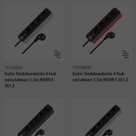
Vergleichen
Verglei
1153240020
1153240070
Ecolor Steckdosenleiste 4-fach
Ecolor Steckdosenleiste 4-fach
weiss/schwarz 1,5m H05VV-F
rot/schwarz 1,5m H05VV-F 3G1,5
3G1,5