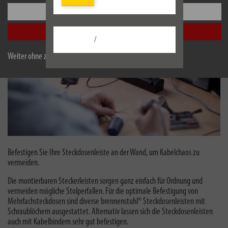
Einstellungen
Alle akzeptieren
/
Weiter ohne zu akzeptieren
Befestigen Sie Ihre Steckdosenleiste an der Wand, um Kabelchaos zu
vermeiden.
Die montierbaren Steckerleisten sorgen ganz einfach für Ordnung und
vermeiden mögliche Stolperfallen. Für die optimale Befestigung von
Mehrfachsteckdosen sind diverse brennenstuhl® Steckdosenleisten mit
Schraublöchern ausgestattet. Alternativ lassen sich die Steckdosenleisten
auch mit Kabelbindern sehr gut befestigen.