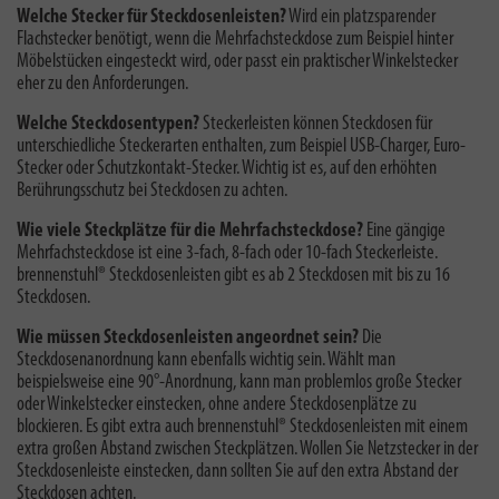
Welche Stecker für Steckdosenleisten?
Wird ein platzsparender
Flachstecker benötigt, wenn die Mehrfachsteckdose zum Beispiel hinter
Möbelstücken eingesteckt wird, oder passt ein praktischer Winkelstecker
eher zu den Anforderungen.
Welche Steckdosentypen?
Steckerleisten können Steckdosen für
unterschiedliche Steckerarten enthalten, zum Beispiel USB-Charger, Euro-
Stecker oder Schutzkontakt-Stecker. Wichtig ist es, auf den erhöhten
Berührungsschutz bei Steckdosen zu achten.
Wie viele Steckplätze für die Mehrfachsteckdose?
Eine gängige
Mehrfachsteckdose ist eine 3-fach, 8-fach oder 10-fach Steckerleiste.
brennenstuhl® Steckdosenleisten gibt es ab 2 Steckdosen mit bis zu 16
Steckdosen.
Wie müssen Steckdosenleisten angeordnet sein?
Die
Steckdosenanordnung kann ebenfalls wichtig sein. Wählt man
beispielsweise eine 90°-Anordnung, kann man problemlos große Stecker
oder Winkelstecker einstecken, ohne andere Steckdosenplätze zu
blockieren. Es gibt extra auch brennenstuhl® Steckdosenleisten mit einem
extra großen Abstand zwischen Steckplätzen. Wollen Sie Netzstecker in der
Steckdosenleiste einstecken, dann sollten Sie auf den extra Abstand der
Steckdosen achten.