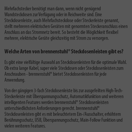
Mehrfachstecker benötigt man dann, wenn nicht genügend
Wandsteckdosen zur Verfügung oder in Reichweite sind. Eine
Steckdosenleiste, auch Mehrfachsteckdose oder Steckerleiste genannt,
stellt mehreren elektrischen Geräten mit genormten Steckeranschluss einen
Anschluss an das Stromnetz bereit. So besteht die Möglichkeit flexibel
mehrere, elektrische Geräte gleichzeitig mit Strom zu versorgen.
Welche Arten von brennenstuhl® Steckdosenleisten gibt es?
Es gibt eine vielfältige Auswahl an Steckdosenleisten für die optimale Wahl.
Ob extra lange Kabel, super viele Steckdosen oder Steckdosenleisten zum
Anschrauben - brennenstuhl® bietet Steckdosenleisten für jede
Anwendung.
Von der gängigen 3-fach Steckdosenleiste bis zur ausgefeilten High-Tech-
Steckerleiste mit Überspannungsschutz, Automatikfunktion und weiteren
intelligenten Features werden brennenstuhl® Steckdosenleisten
unterschiedlichsten Anforderungen gerecht. brennenstuhl®
Steckdosenleisten gibt es mit beleuchtetem Ein-/Ausschalter, erhöhtem
Berührungsschutz, USB, Überspannungsschutz, Main-Follow Funktion und
vielen weiteren Features.