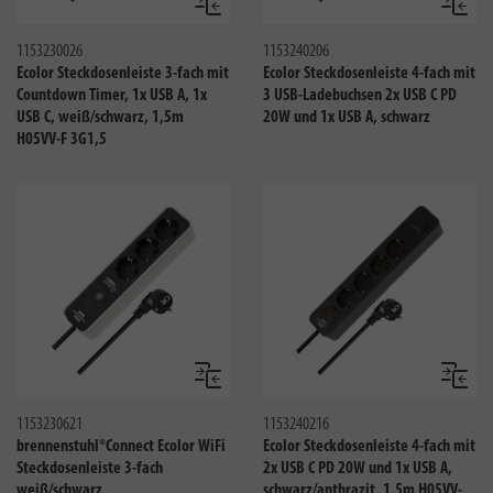
Vergleichen
Verglei
1153230026
1153240206
Ecolor Steckdosenleiste 3-fach mit
Ecolor Steckdosenleiste 4-fach mit
Countdown Timer, 1x USB A, 1x
3 USB-Ladebuchsen 2x USB C PD
USB C, weiß/schwarz, 1,5m
20W und 1x USB A, schwarz
H05VV-F 3G1,5
Vergleichen
Verglei
1153230621
1153240216
brennenstuhl®Connect Ecolor WiFi
Ecolor Steckdosenleiste 4-fach mit
Steckdosenleiste 3-fach
2x USB C PD 20W und 1x USB A,
weiß/schwarz
schwarz/anthrazit, 1,5m H05VV-