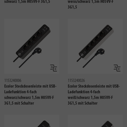
schwarz 1,5m H05VV-F 3G1,5
weiss/schwarz 1,5m H05VV-F
3G1,5
Vergleichen
Verglei
1153240006
1153240026
Ecolor Steckdosenleiste mit USB-
Ecolor Steckdosenleiste mit USB-
Ladefunktion 4-fach
Ladefunktion 4-fach
schwarz/schwarz 1,5m H05VV-F
weiß/schwarz 1,5m H05VV-F
3G1,5 mit Schalter
3G1,5 mit Schalter