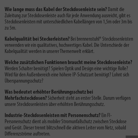
Wie lange muss das Kabel der Steckdosenleiste sein?
Damit die
Zuleitung zur Steckdosenleiste auch für jede Anwendung ausreicht, gibt es
Steckdosenleisten mit unterschiedlichen Kabellängen von 1,5m oder 3m bis
zu 5m.
Kabelqualität bei Steckerleisten?
Bei brennenstuhl® Steckdosenleisten
verwenden wir ein qualitatives, hochwertiges Kabel. Die
Unterschiede der
Kabelqualität
werden in unserer Themenwelt erklärt.
Welche zusätzlichen Funktionen braucht meine Steckdosenleiste?
Werden Schalter benötigt? Spielen Optik und Design eine wichtige Rolle?
Wird für den Außenbereich eine höhere IP-Schutzart benötigt? Lohnt sich
Überspannungsschutz?
Was bedeutet erhöhter Berührungsschutz bei
Mehrfachsteckdosen?
Sicherheit steht an erster Stelle. Darum verfügen
unsere Steckdosenleisten über erhöhten Berührungsschutz.
Industrie-Steckdosenleisten mit Personenschutz?
Ein FI-
Personenschutz dient als mobiler Stromunfallschutz zwischen Steckdose
und Gerät. Dieser trennt blitzschnell die aktiven Leiter vom Netz, sobald
Differenzströme auftreten.