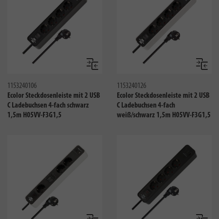
Vergleichen
Verglei
1153240106
1153240126
Ecolor Steckdosenleiste mit 2 USB
Ecolor Steckdosenleiste mit 2 USB
C Ladebuchsen 4-fach schwarz
C Ladebuchsen 4-fach
1,5m H05VV-F3G1,5
weiß/schwarz 1,5m H05VV-F3G1,5