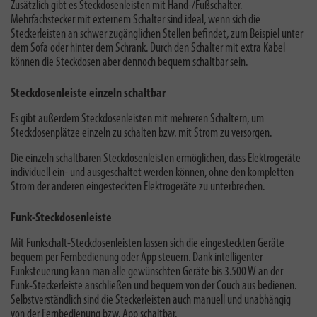
Zusätzlich gibt es Steckdosenleisten mit Hand-/Fußschalter.
Mehrfachstecker mit externem Schalter sind ideal, wenn sich die
Steckerleisten an schwer zugänglichen Stellen befindet, zum Beispiel unter
dem Sofa oder hinter dem Schrank. Durch den Schalter mit extra Kabel
können die Steckdosen aber dennoch bequem schaltbar sein.
Steckdosenleiste einzeln schaltbar
Es gibt außerdem Steckdosenleisten mit mehreren Schaltern, um
Steckdosenplätze einzeln zu schalten bzw. mit Strom zu versorgen.
Die einzeln schaltbaren Steckdosenleisten ermöglichen, dass Elektrogeräte
individuell ein- und ausgeschaltet werden können, ohne den kompletten
Strom der anderen eingesteckten Elektrogeräte zu unterbrechen.
Funk-Steckdosenleiste
Mit Funkschalt-Steckdosenleisten lassen sich die eingesteckten Geräte
bequem per Fernbedienung oder App steuern. Dank intelligenter
Funksteuerung kann man alle gewünschten Geräte bis 3.500 W an der
Funk-Steckerleiste anschließen und bequem von der Couch aus bedienen.
Selbstverständlich sind die Steckerleisten auch manuell und unabhängig
von der Fernbedienung bzw. App schaltbar.