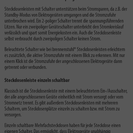
Steckdosenleisten mit Schalter unterstützen beim Stromsparen, da z.B. der
Standby-Modus von Elektrogeräten umgangen und die Stromzufuhr
unterbrochen wird. Ein 2-poliger Schalter trennt die spannungsführenden
Litzen.
Nur ein zweipoliger Geräteschalter unterbricht den Stromkreislauf
verlässlich und spart somit Energiekosten ein. Auch die Steckdosenleiste
selbst verbraucht durch zweipoligen Schalter keinen Strom.
Beleuchtete Schalter wie bei brennenstuhl® Steckdosenleisten erleichtern
es zusätzlich, die aktive Stromzufuhr mit einem Blick zu erkennen. Mit nur
einem Klick ist die Stromzufuhr der angeschlossenen Elektrogeräte dann
getrennt oder verbunden.
Steckdosenleiste einzeln schaltbar
Klassisch ist die Steckdosenleiste mit einem beleuchtetem Ein-/Ausschalter,
der alle angeschlossenen Geräte einheitlich mit Strom versorgt oder vom
Stromnetz trennt. Es gibt außerdem Steckdosenleisten mit mehreren
Schaltern, um Steckdosenplätze einzeln zu schalten bzw. mit Strom zu
versorgen.
Einzeln schaltbare Mehrfachsteckdosen haben für jede Steckdose einen
eigenen Schalter. Das ermöglicht, dass Elektrogeräte unabhängig