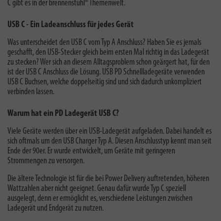
C
gibt es in der brennenstuhl® Themenwelt.
USB C - Ein Ladeanschluss für jedes Gerät
Was unterscheidet den USB C vom Typ A Anschluss? Haben Sie es jemals
geschafft, den USB-Stecker gleich beim ersten Mal richtig in das Ladegerät
zu stecken? Wer sich an diesem Alltagsproblem schon geärgert hat, für den
ist der USB C Anschluss die Lösung. USB PD Schnellladegeräte verwenden
USB C Buchsen, welche doppelseitig sind und sich dadurch unkompliziert
verbinden lassen.
Warum hat ein PD Ladegerät USB C?
Viele Geräte werden über ein USB-Ladegerät aufgeladen. Dabei handelt es
sich oftmals um den USB Charger Typ A. Diesen Anschlusstyp kennt man seit
Ende der 90er. Er wurde entwickelt, um Geräte mit geringeren
Strommengen zu versorgen.
Die ältere Technologie ist für die bei Power Delivery auftretenden, höheren
Wattzahlen aber nicht geeignet. Genau dafür wurde Typ C speziell
ausgelegt, denn er ermöglicht es, verschiedene Leistungen zwischen
Ladegerät und Endgerät zu nutzen.