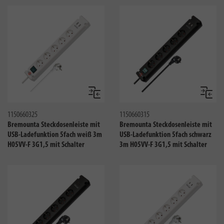
Vergleichen
Verglei
1150660325
1150660315
Bremounta Steckdosenleiste mit
Bremounta Steckdosenleiste mit
USB-Ladefunktion 5fach weiß 3m
USB-Ladefunktion 5fach schwarz
H05VV-F 3G1,5 mit Schalter
3m H05VV-F 3G1,5 mit Schalter