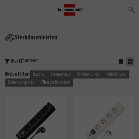
Su
Steckdosenleisten
Sortieren
Filter
Einfaches 
Grid 
Aktive Filter:
hugo!
Bremounta
Comfort-Line
Kabellänge
Befestigungsart
Filter zurücksetzen