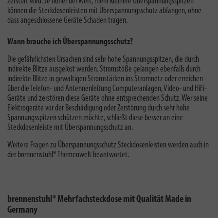
zerstört wird. Je höher der Wert, mehr kleinere Überspannungsspitzen
können die Steckdosenleisten mit Überspannungsschutz abfangen, ohne
dass angeschlossene Geräte Schaden tragen.
Wann brauche ich Überspannungsschutz?
Die gefährlichsten Ursachen sind sehr hohe Spannungsspitzen, die durch
indirekte Blitze ausgelöst werden. Stromstöße gelangen ebenfalls durch
indirekte Blitze in gewaltigen Stromstärken ins Stromnetz oder erreichen
über die Telefon- und Antennenleitung Computeranlagen, Video- und HiFi-
Geräte und zerstören diese Geräte ohne entsprechenden Schutz. Wer seine
Elektrogeräte vor der Beschädigung oder Zerstörung durch sehr hohe
Spannungsspitzen schützen möchte, schließt diese besser an eine
Steckdosenleiste mit Überspannungsschutz an.
Weitere Fragen zu
Überspannungsschutz Steckdosenleisten
werden auch in
der brennenstuhl® Themenwelt beantwortet.
brennenstuhl® Mehrfachsteckdose mit Qualität Made in
Germany