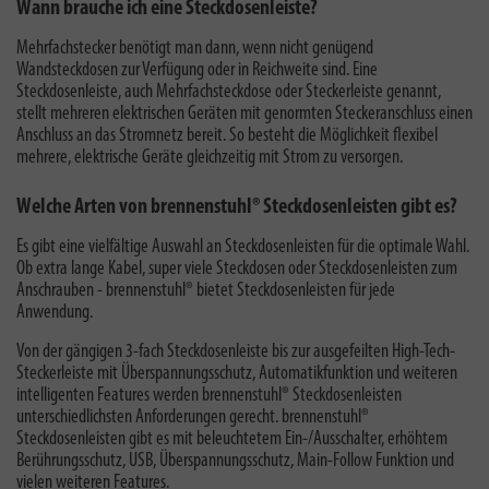
Wann brauche ich eine Steckdosenleiste?
Mehrfachstecker benötigt man dann, wenn nicht genügend
Wandsteckdosen zur Verfügung oder in Reichweite sind. Eine
Steckdosenleiste, auch Mehrfachsteckdose oder Steckerleiste genannt,
stellt mehreren elektrischen Geräten mit genormten Steckeranschluss einen
Anschluss an das Stromnetz bereit. So besteht die Möglichkeit flexibel
mehrere, elektrische Geräte gleichzeitig mit Strom zu versorgen.
Welche Arten von brennenstuhl® Steckdosenleisten gibt es?
Es gibt eine vielfältige Auswahl an Steckdosenleisten für die optimale Wahl.
Ob extra lange Kabel, super viele Steckdosen oder Steckdosenleisten zum
Anschrauben - brennenstuhl® bietet Steckdosenleisten für jede
Anwendung.
Von der gängigen 3-fach Steckdosenleiste bis zur ausgefeilten High-Tech-
Steckerleiste mit Überspannungsschutz, Automatikfunktion und weiteren
intelligenten Features werden brennenstuhl® Steckdosenleisten
unterschiedlichsten Anforderungen gerecht. brennenstuhl®
Steckdosenleisten gibt es mit beleuchtetem Ein-/Ausschalter, erhöhtem
Berührungsschutz, USB, Überspannungsschutz, Main-Follow Funktion und
vielen weiteren Features.