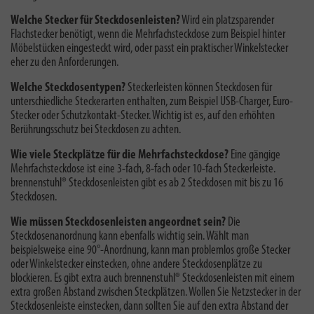
Welche Stecker für Steckdosenleisten?
Wird ein platzsparender
Flachstecker benötigt, wenn die Mehrfachsteckdose zum Beispiel hinter
Möbelstücken eingesteckt wird, oder passt ein praktischer Winkelstecker
eher zu den Anforderungen.
Welche Steckdosentypen?
Steckerleisten können Steckdosen für
unterschiedliche Steckerarten enthalten, zum Beispiel USB-Charger, Euro-
Stecker oder Schutzkontakt-Stecker. Wichtig ist es, auf den erhöhten
Berührungsschutz bei Steckdosen zu achten.
Wie viele Steckplätze für die Mehrfachsteckdose?
Eine gängige
Mehrfachsteckdose ist eine 3-fach, 8-fach oder 10-fach Steckerleiste.
brennenstuhl® Steckdosenleisten gibt es ab 2 Steckdosen mit bis zu 16
Steckdosen.
Wie müssen Steckdosenleisten angeordnet sein?
Die
Steckdosenanordnung kann ebenfalls wichtig sein. Wählt man
beispielsweise eine 90°-Anordnung, kann man problemlos große Stecker
oder Winkelstecker einstecken, ohne andere Steckdosenplätze zu
blockieren. Es gibt extra auch brennenstuhl® Steckdosenleisten mit einem
extra großen Abstand zwischen Steckplätzen. Wollen Sie Netzstecker in der
Steckdosenleiste einstecken, dann sollten Sie auf den extra Abstand der