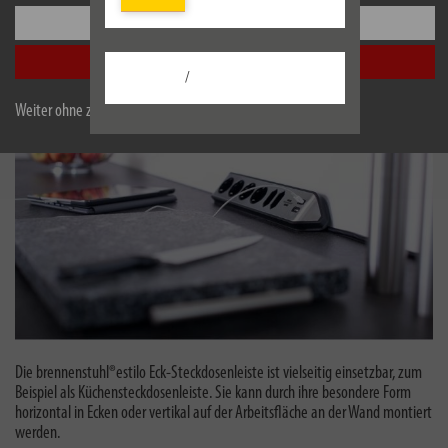
durch das Anschrauben der vorgesehenen Halterung fest mit dem Tisch
Einstellungen
verbaut werden.
Alle akzeptieren
brennenstuhl®estilo Ecksteckdose
/
Weiter ohne zu akzeptieren
Die brennenstuhl®estilo Eck-Steckdosenleiste ist vielseitig einsetzbar, zum
Beispiel als Küchensteckdosenleiste. Sie kann durch ihre besondere Form
horizontal in Ecken oder vertikal auf der Arbeitsfläche an der Wand montiert
werden.