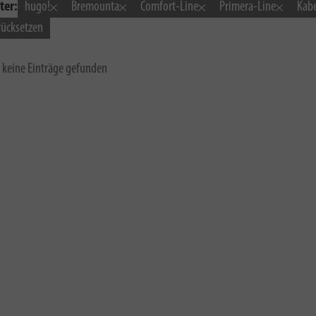
ter:
hugo!
Bremounta
Comfort-Line
Primera-Line
Kab
urücksetzen
 keine Einträge gefunden