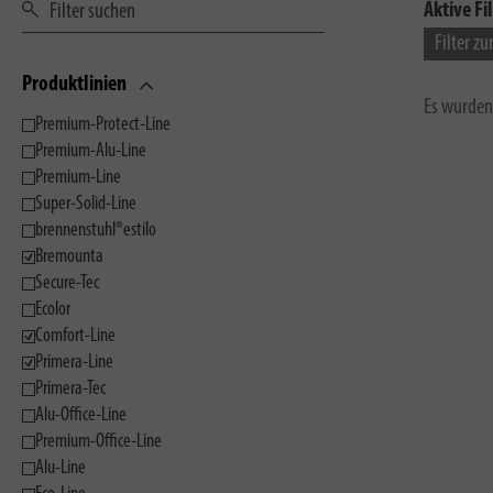
Aktive Fil
Filter z
Produktlinien
Es wurden
Premium-Protect-Line
Premium-Alu-Line
Premium-Line
Super-Solid-Line
brennenstuhl®estilo
Bremounta
Secure-Tec
Ecolor
Comfort-Line
Primera-Line
Primera-Tec
Alu-Office-Line
Premium-Office-Line
Alu-Line