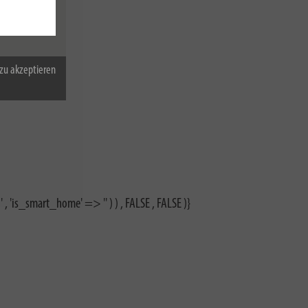
zu akzeptieren
, 'is_smart_home' => '' ) ) , FALSE , FALSE )}