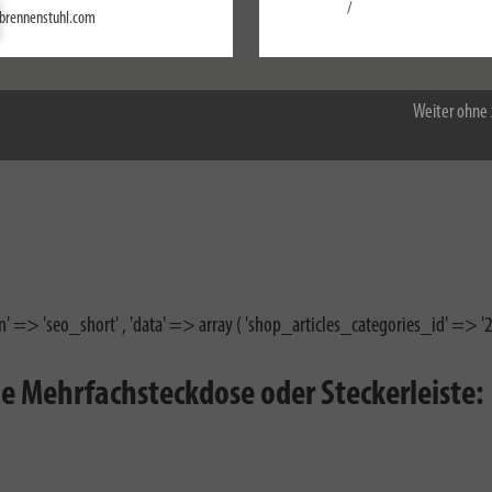
Einstellungen
/
brennenstuhl.com
Alle akzeptieren
Weiter ohne 
n' => 'seo_short' , 'data' => array ( 'shop_articles_categories_id' => '2' 
ige Mehrfachsteckdose oder Steckerleiste: