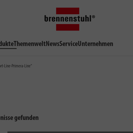
dukte
Themenwelt
News
Service
Unternehmen
rt-Line-Primera-Line"
bnisse gefunden