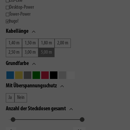
Eco-Line
Desktop-Power
Tower-Power
hugo!
Kabellänge
1,40 m
1,50 m
1,80 m
2,00 m
2,50 m
3,00 m
5,00 m
Grundfarbe
Mit Überspannungsschutz
Ja
Nein
Anzahl der Steckdosen gesamt