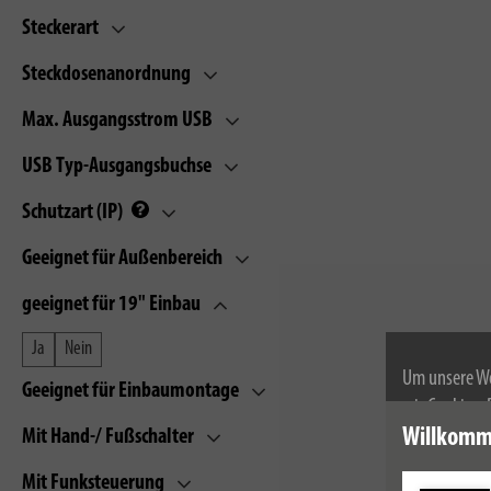
Steckerart
Steckdosenanordnung
Max. Ausgangsstrom USB
USB Typ-Ausgangsbuchse
Schutzart (IP)
Geeignet für Außenbereich
geeignet für 19" Einbau
Ja
Nein
Um unsere We
Geeignet für Einbaumontage
wir Cookies.
Weitere Infor
Willkomm
Mit Hand-/ Fußschalter
Mit Funksteuerung