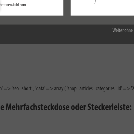
Einstellungen
/
brennenstuhl.com
Alle akzeptieren
Weiter ohne 
n' => 'seo_short' , 'data' => array ( 'shop_articles_categories_id' => '2' 
ige Mehrfachsteckdose oder Steckerleiste: