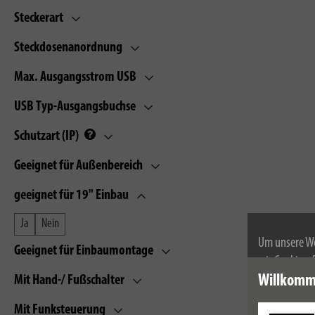
Steckerart
Steckdosenanordnung
Max. Ausgangsstrom USB
USB Typ-Ausgangsbuchse
Schutzart (IP)
Geeignet für Außenbereich
geeignet für 19" Einbau
Ja
Nein
Um unsere We
Geeignet für Einbaumontage
wir Cookies.
Weitere Infor
Willkomm
Mit Hand-/ Fußschalter
Mit Funksteuerung