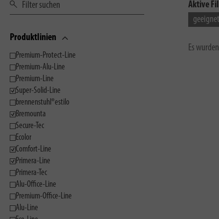
Aktive Fil
geeignet
Produktlinien
Es wurden
Premium-Protect-Line
Premium-Alu-Line
Premium-Line
Super-Solid-Line
brennenstuhl®estilo
Bremounta
Secure-Tec
Ecolor
Comfort-Line
Primera-Line
Primera-Tec
Alu-Office-Line
Premium-Office-Line
Alu-Line