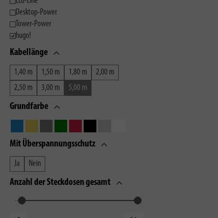
Eco-Line
Desktop-Power
Tower-Power
hugo!
Kabellänge
1,40 m
1,50 m
1,80 m
2,00 m
2,50 m
3,00 m
5,00 m
Grundfarbe
Mit Überspannungsschutz
Ja
Nein
Anzahl der Steckdosen gesamt