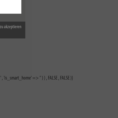
zu akzeptieren
, 'is_smart_home' => '' ) ) , FALSE , FALSE )}