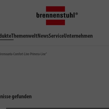
dukte
Themenwelt
News
Service
Unternehmen
-Bremounta-Comfort-Line-Primera-Line"
bnisse gefunden