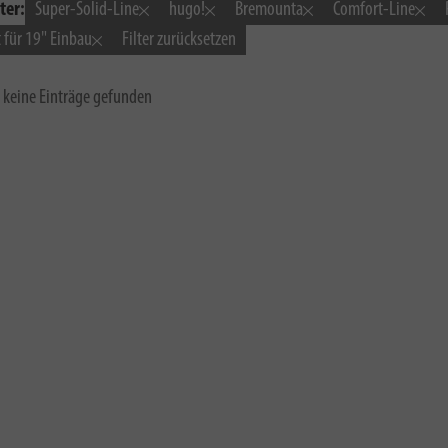
ter:
Super-Solid-Line
hugo!
Bremounta
Comfort-Line
 für 19" Einbau
Filter zurücksetzen
 keine Einträge gefunden