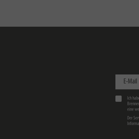
E-Mail
Ich hab
Brennen
eine we
Der Ser
Informa