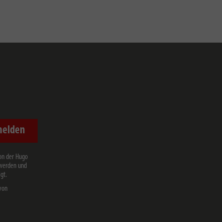
melden
on der Hugo
 werden und
gt.
von