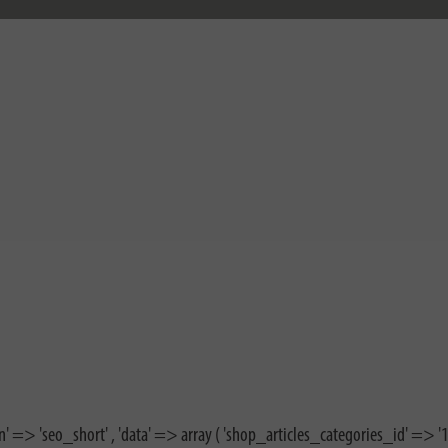
n' => 'seo_short' , 'data' => array ( 'shop_articles_categories_id' => '16