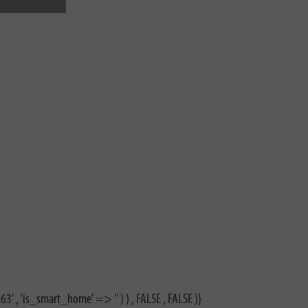
3' , 'is_smart_home' => '' ) ) , FALSE , FALSE )}