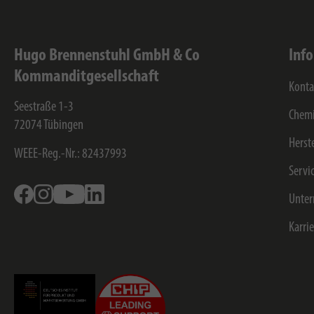
Hugo Brennenstuhl GmbH & Co
Inf
Kommanditgesellschaft
Konta
Seestraße 1-3
Chemi
72074
Tübingen
Herst
WEEE-Reg.-Nr.: 82437993
Servi
Facebook
Instagram
Youtube
Linkedin
Unte
Karri