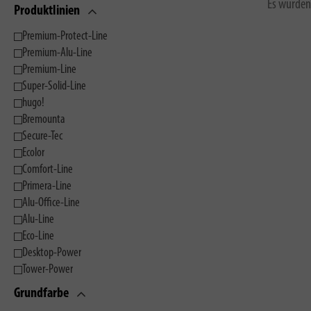
Es wurden
Produktlinien
Premium-Protect-Line
Premium-Alu-Line
Premium-Line
Super-Solid-Line
hugo!
Bremounta
Secure-Tec
Ecolor
Comfort-Line
Primera-Line
Alu-Office-Line
Alu-Line
Eco-Line
Desktop-Power
Tower-Power
Grundfarbe