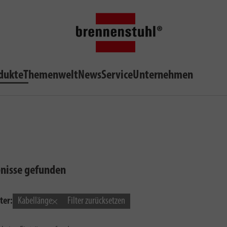
dukte
Themenwelt
News
Service
Unternehmen
bnisse gefunden
ter:
Kabellänge
Filter zurücksetzen