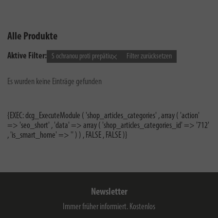
Alle Produkte
Aktive Filter:
S ochranou proti prepätiu
Filter zurücksetzen
Es wurden keine Einträge gefunden
{EXEC: dcg_ExecuteModule ( 'shop_articles_categories' , array ( 'action'
=> 'seo_short' , 'data' => array ( 'shop_articles_categories_id' => '712'
, 'is_smart_home' => '' ) ) , FALSE , FALSE )}
Newsletter
Immer früher informiert. Kostenlos