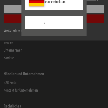
brennenstuhl.com
Einstellungen
Informationen
Alle akzeptieren
Kontakt für Endverbraucher
/
Chemie-Informationen
Weiter ohne zu akzeptieren
Herstellergarantie
Service
Unternehmen
Karriere
Händler und Unternehmen
B2B Portal
Kontakt für Unternehmen
Rechtliches