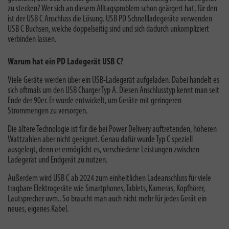
zu stecken? Wer sich an diesem Alltagsproblem schon geärgert hat, für den
ist der USB C Anschluss die Lösung. USB PD Schnellladegeräte verwenden
USB C Buchsen, welche doppelseitig sind und sich dadurch unkompliziert
verbinden lassen.
Warum hat ein PD Ladegerät USB C?
Viele Geräte werden über ein USB-Ladegerät aufgeladen. Dabei handelt es
sich oftmals um den USB Charger Typ A. Diesen Anschlusstyp kennt man seit
Ende der 90er. Er wurde entwickelt, um Geräte mit geringeren
Strommengen zu versorgen.
Die ältere Technologie ist für die bei Power Delivery auftretenden, höheren
Wattzahlen aber nicht geeignet. Genau dafür wurde Typ C speziell
ausgelegt, denn er ermöglicht es, verschiedene Leistungen zwischen
Ladegerät und Endgerät zu nutzen.
Außerdem wird USB C ab 2024 zum einheitlichen Ladeanschluss für viele
tragbare Elektrogeräte wie Smartphones, Tablets, Kameras, Kopfhörer,
Lautsprecher uvm.. So braucht man auch nicht mehr für jedes Gerät ein
neues, eigenes Kabel.