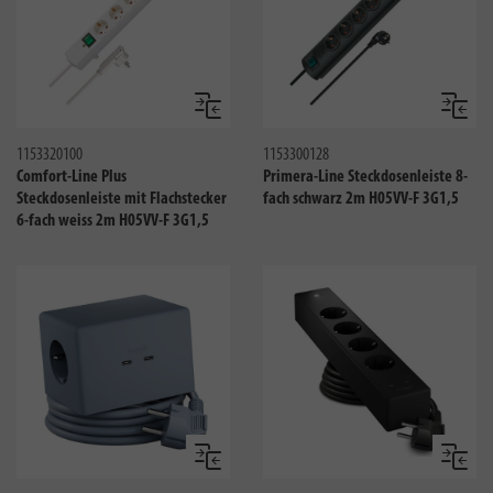
Vergleichen
Verglei
1153320100
1153300128
Comfort-Line Plus
Primera-Line Steckdosenleiste 8-
Steckdosenleiste mit Flachstecker
fach schwarz 2m H05VV-F 3G1,5
6-fach weiss 2m H05VV-F 3G1,5
Vergleichen
Verglei