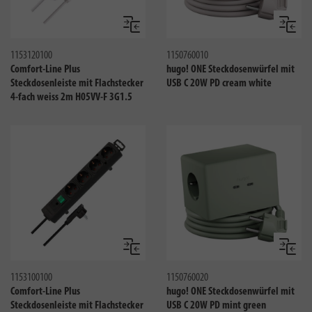
Vergleichen
Verglei
1153120100
1150760010
Comfort-Line Plus
hugo! ONE Steckdosenwürfel mit
Steckdosenleiste mit Flachstecker
USB C 20W PD cream white
4-fach weiss 2m H05VV-F 3G1.5
Vergleichen
Verglei
1153100100
1150760020
Comfort-Line Plus
hugo! ONE Steckdosenwürfel mit
Steckdosenleiste mit Flachstecker
USB C 20W PD mint green