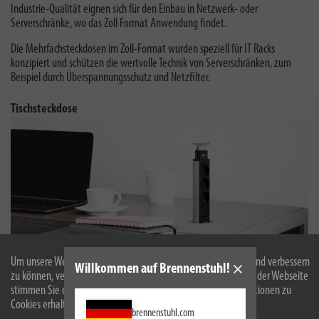
Industrie-Qualität eignen sich für den Einbau in Netzwerk- oder
Serverschränke, wo das Zoll Format Anwendung findet.
Die Mehrfachsteckdosen im Zoll-Format wurden speziell für IT Racks
konzipiert und schützen die wertvolle Technik von Serverschränken, zum
Beispiel durch Überspannungsschutz und Netzfilter
.
Tischsteckdose
Um unsere Webseite für Sie optimal zu gestalten und fortlaufend verbessern
Willkommen auf Brennenstuhl!
zu können, verwenden wir Cookies. Durch die weitere Nutzung der Webseite
stimmen Sie der Verwendung von Cookies zu. Weitere Informationen zu
Cookies erhalten Sie in unserer
Datenschutzerklärung
.
brennenstuhl.com