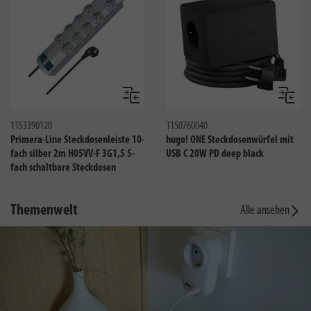
Vergleichen
Verglei
1153390120
1150760040
Primera-Line Steckdosenleiste 10-
hugo! ONE Steckdosenwürfel mit
fach silber 2m H05VV-F 3G1,5 5-
USB C 20W PD deep black
fach schaltbare Steckdosen
Themenwelt
Alle ansehen