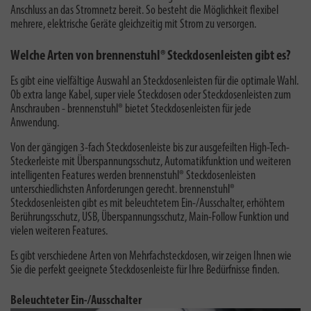
Anschluss an das Stromnetz bereit. So besteht die Möglichkeit flexibel
mehrere, elektrische Geräte gleichzeitig mit Strom zu versorgen.
Welche Arten von brennenstuhl® Steckdosenleisten gibt es?
Es gibt eine vielfältige Auswahl an Steckdosenleisten für die optimale Wahl.
Ob extra lange Kabel, super viele Steckdosen oder Steckdosenleisten zum
Anschrauben - brennenstuhl® bietet Steckdosenleisten für jede
Anwendung.
Von der gängigen 3-fach Steckdosenleiste bis zur ausgefeilten High-Tech-
Steckerleiste mit Überspannungsschutz, Automatikfunktion und weiteren
intelligenten Features werden brennenstuhl® Steckdosenleisten
unterschiedlichsten Anforderungen gerecht. brennenstuhl®
Steckdosenleisten gibt es mit beleuchtetem Ein-/Ausschalter, erhöhtem
Berührungsschutz, USB, Überspannungsschutz, Main-Follow Funktion und
vielen weiteren Features.
Es gibt verschiedene Arten von Mehrfachsteckdosen, wir zeigen Ihnen wie
Sie die perfekt geeignete Steckdosenleiste für Ihre Bedürfnisse finden.
Beleuchteter Ein-/Ausschalter