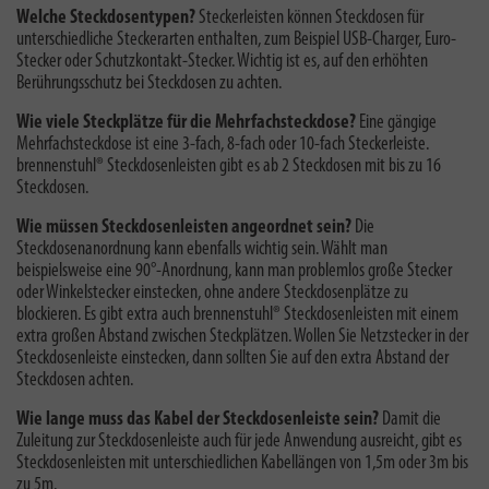
Welche Steckdosentypen?
Steckerleisten können Steckdosen für
unterschiedliche Steckerarten enthalten, zum Beispiel USB-Charger, Euro-
Stecker oder Schutzkontakt-Stecker. Wichtig ist es, auf den erhöhten
Berührungsschutz bei Steckdosen zu achten.
Wie viele Steckplätze für die Mehrfachsteckdose?
Eine gängige
Mehrfachsteckdose ist eine 3-fach, 8-fach oder 10-fach Steckerleiste.
brennenstuhl® Steckdosenleisten gibt es ab 2 Steckdosen mit bis zu 16
Steckdosen.
Wie müssen Steckdosenleisten angeordnet sein?
Die
Steckdosenanordnung kann ebenfalls wichtig sein. Wählt man
beispielsweise eine 90°-Anordnung, kann man problemlos große Stecker
oder Winkelstecker einstecken, ohne andere Steckdosenplätze zu
blockieren. Es gibt extra auch brennenstuhl® Steckdosenleisten mit einem
extra großen Abstand zwischen Steckplätzen. Wollen Sie Netzstecker in der
Steckdosenleiste einstecken, dann sollten Sie auf den extra Abstand der
Steckdosen achten.
Wie lange muss das Kabel der Steckdosenleiste sein?
Damit die
Zuleitung zur Steckdosenleiste auch für jede Anwendung ausreicht, gibt es
Steckdosenleisten mit unterschiedlichen Kabellängen von 1,5m oder 3m bis
zu 5m.