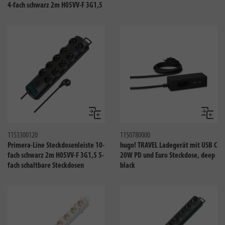
4-fach schwarz 2m H05VV-F 3G1,5
Vergleichen
Verglei
1153300120
1150780000
Primera-Line Steckdosenleiste 10-
hugo! TRAVEL Ladegerät mit USB C
fach schwarz 2m H05VV-F 3G1,5 5-
20W PD und Euro Steckdose, deep
fach schaltbare Steckdosen
black