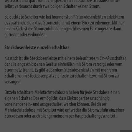
verlässlich und spart somit Energiekosten ein. Auch die Steckdosenleiste
selbst verbraucht durch zweipoligen Schalter keinen Strom.
Beleuchtete Schalter wie bei brennenstuhl® Steckdosenleisten erleichtern
es zusätzlich, die aktive Stromzufuhr mit einem Blick zu erkennen. Mit nur
einem Klick ist die Stromzufuhr der angeschlossenen Elektrogeräte dann
getrennt oder verbunden.
Steckdosenleiste einzeln schaltbar
Klassisch ist die Steckdosenleiste mit einem beleuchtetem Ein-/Ausschalter,
der alle angeschlossenen Geräte einheitlich mit Strom versorgt oder vom
Stromnetz trennt. Es gibt außerdem Steckdosenleisten mit mehreren
Schaltern, um Steckdosenplätze einzeln zu schalten bzw. mit Strom zu
versorgen.
Einzeln schaltbare Mehrfachsteckdosen haben für jede Steckdose einen
eigenen Schalter. Das ermöglicht, dass Elektrogeräte unabhängig
voneinander ein- und ausgeschaltet werden können. Bei dieser
Mehrfachsteckdose mit Schalter
wird e
ntweder die Stromzufuhr einzelner
Steckdosen oder auch aller gemeinsam per Hauptschalter geschaltet.