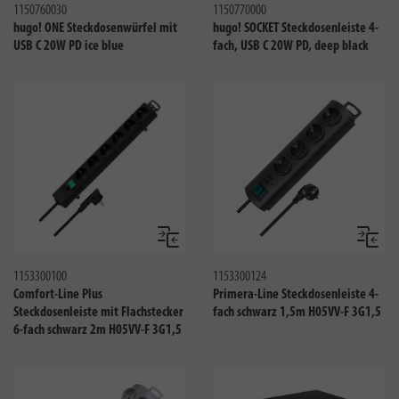
1150760030
1150770000
hugo! ONE Steckdosenwürfel mit
hugo! SOCKET Steckdosenleiste 4-
USB C 20W PD ice blue
fach, USB C 20W PD, deep black
Vergleichen
Verglei
1153300100
1153300124
Comfort-Line Plus
Primera-Line Steckdosenleiste 4-
Steckdosenleiste mit Flachstecker
fach schwarz 1,5m H05VV-F 3G1,5
6-fach schwarz 2m H05VV-F 3G1,5