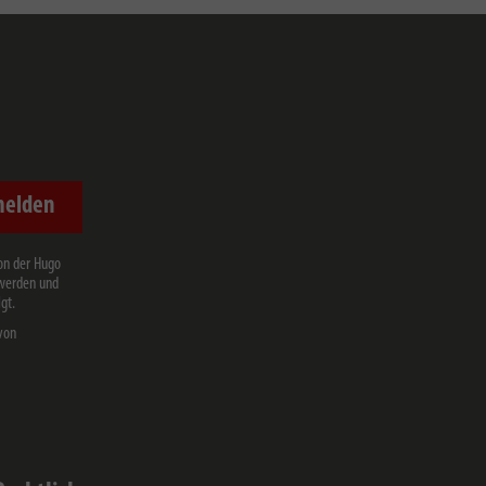
melden
on der Hugo
 werden und
gt.
von