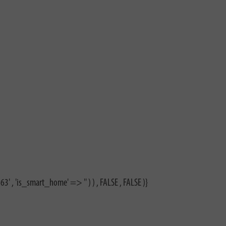
3' , 'is_smart_home' => '' ) ) , FALSE , FALSE )}