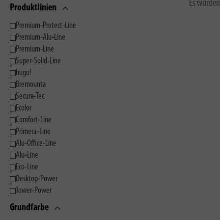
Es wurden
Produktlinien
Premium-Protect-Line
Premium-Alu-Line
Premium-Line
Super-Solid-Line
hugo!
Bremounta
Secure-Tec
Ecolor
Comfort-Line
Primera-Line
Alu-Office-Line
Alu-Line
Eco-Line
Desktop-Power
Tower-Power
Grundfarbe