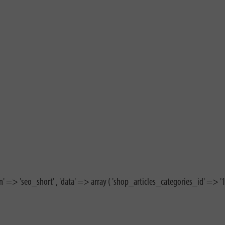
n' => 'seo_short' , 'data' => array ( 'shop_articles_categories_id' => '16