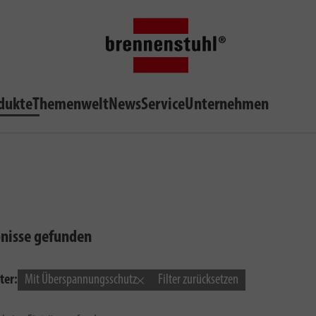
dukte
Themenwelt
News
Service
Unternehmen
bnisse gefunden
ter:
Mit Überspannungsschutz
Filter zurücksetzen