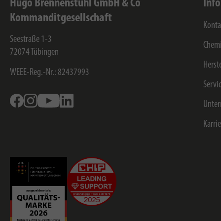
Hugo Brennenstuhl GmbH & Co
Inf
Kommanditgesellschaft
Konta
Seestraße 1-3
Chemi
72074
Tübingen
Herst
WEEE-Reg.-Nr.: 82437993
Servi
Facebook
Instagram
Youtube
Linkedin
Unte
Karri