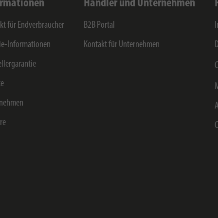
ormationen
Händler und Unternehmen
kt für Endverbraucher
B2B Portal
e-Informationen
Kontakt für Unternehmen
D
ellergarantie
C
ce
rnehmen
ere
C