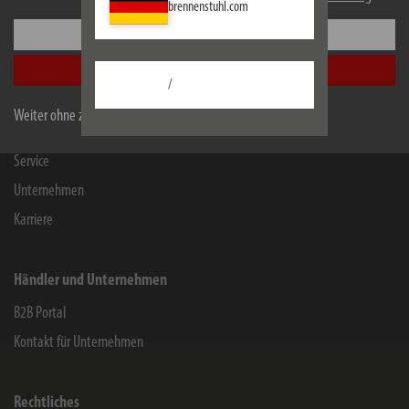
brennenstuhl.com
Einstellungen
Informationen
Alle akzeptieren
Kontakt für Endverbraucher
/
Chemie-Informationen
Weiter ohne zu akzeptieren
Herstellergarantie
Service
Unternehmen
Karriere
Händler und Unternehmen
B2B Portal
Kontakt für Unternehmen
Rechtliches