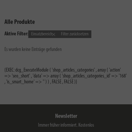
Alle Produkte
Aktive Filter:
Einsatzbereich
Filter zurücksetzen
Es wurden keine Einträge gefunden
{EXEC: dcg_ExecuteModule ( 'shop_articles_categories' , array ( 'action'
=> 'seo_short' , 'data' => array ( 'shop_articles_categories_id' => '168'
, 'is_smart_home' => '' ) ) , FALSE , FALSE )}
Newsletter
Immer früher informiert. Kostenlos