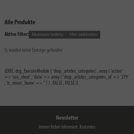
Alle Produkte
Aktive Filter:
Alkalmazási terület
Filter zurücksetzen
Es wurden keine Einträge gefunden
{EXEC: dcg_ExecuteModule ( 'shop_articles_categories' , array ( 'action'
=> 'seo_short' , 'data' => array ( 'shop_articles_categories_id' => '279'
, 'is_smart_home' => '' ) ) , FALSE , FALSE )}
Newsletter
Immer früher informiert. Kostenlos