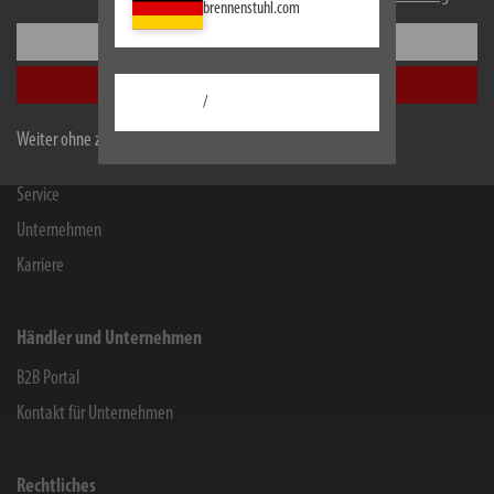
brennenstuhl.com
Einstellungen
Informationen
Alle akzeptieren
Kontakt für Endverbraucher
/
Chemie-Informationen
Weiter ohne zu akzeptieren
Herstellergarantie
Service
Unternehmen
Karriere
Händler und Unternehmen
B2B Portal
Kontakt für Unternehmen
Rechtliches