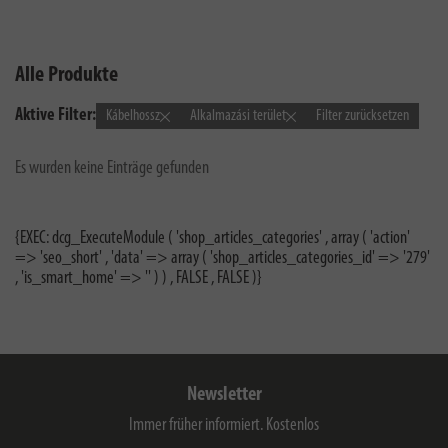
Alle Produkte
Aktive Filter:
Kábelhossz
Alkalmazási terület
Filter zurücksetzen
Es wurden keine Einträge gefunden
{EXEC: dcg_ExecuteModule ( 'shop_articles_categories' , array ( 'action'
=> 'seo_short' , 'data' => array ( 'shop_articles_categories_id' => '279'
, 'is_smart_home' => '' ) ) , FALSE , FALSE )}
Newsletter
Immer früher informiert. Kostenlos