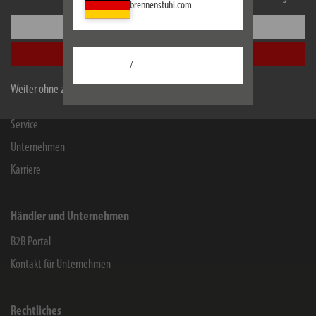
brennenstuhl.com
Einstellungen
Informationen
Alle akzeptieren
Kontakt für Endverbraucher
/
Chemie-Informationen
Weiter ohne zu akzeptieren
Herstellergarantie
Service
Unternehmen
Karriere
Händler und Unternehmen
B2B Portal
Kontakt für Unternehmen
Rechtliches