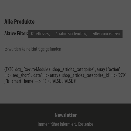
Alle Produkte
Aktive Filter:
Kábelhossz
Alkalmazási terület
Filter zurücksetzen
Es wurden keine Einträge gefunden
{EXEC: dcg_ExecuteModule ( 'shop_articles_categories' , array ( 'action'
=> 'seo_short' , 'data' => array ( 'shop_articles_categories_id' => '279'
, 'is_smart_home' => '' ) ) , FALSE , FALSE )}
Newsletter
Immer früher informiert. Kostenlos