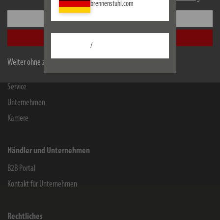
brennenstuhl.com
Einstellungen
Informationen
Alle akzeptieren
Kontakt für Endverbraucher
/
Chemie-Informationen
Weiter ohne zu akzeptieren
Herstellergarantie
Service
Unternehmen
Karriere
Händler und Unternehmen
B2B Portal
Kontakt für Unternehmen
Rechtliches