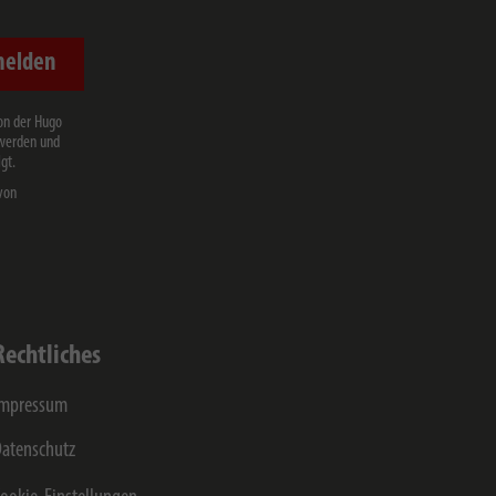
melden
on der Hugo
 werden und
gt.
von
Rechtliches
Impressum
atenschutz