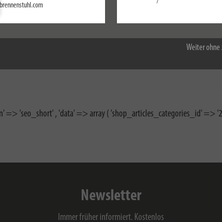
Einstellungen
/
brennenstuhl.com
Alle akzeptieren
Weiter ohne 
n' => 'seo_short' , 'data' => array ( 'shop_articles_categories_id' => '27
Newsletter
Immer früher informiert. Kostenlos