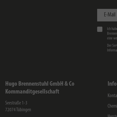
E-Mail
Ich hab
Brennen
eine we
Der Ser
Informa
Hugo Brennenstuhl GmbH & Co
Inf
Kommanditgesellschaft
Konta
Seestraße 1-3
Chemi
72074
Tübingen
Herst