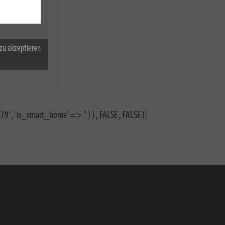
zu akzeptieren
9' , 'is_smart_home' => '' ) ) , FALSE , FALSE )}