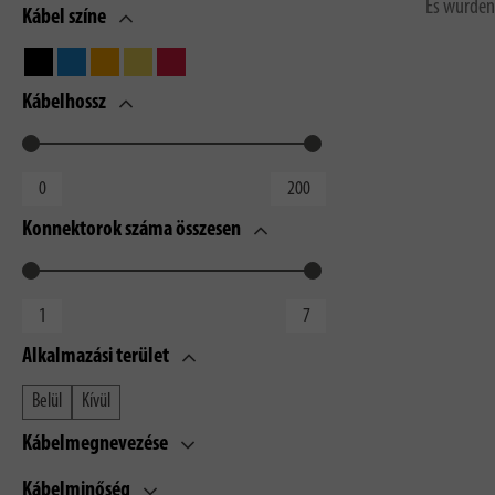
Es wurden
Kábel színe
Kábelhossz
Konnektorok száma összesen
Alkalmazási terület
Belül
Kívül
Kábelmegnevezése
Kábelminőség