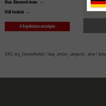
Max. Kimeneti áram
USB funkció
0
Ergebnisse anzeigen
{EXEC: dcg_ExecuteModule ( 'shop_articles_categories' , array ( 'actio