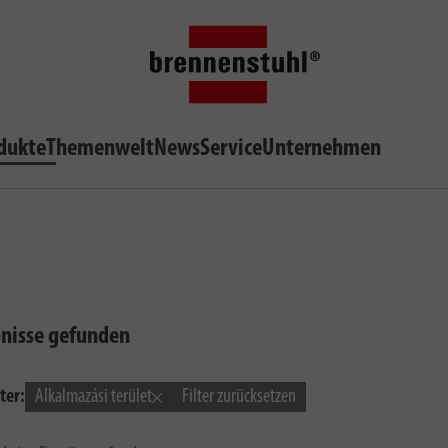
dukte
Themenwelt
News
Service
Unternehmen
bnisse gefunden
ter:
Alkalmazási terület
Filter zurücksetzen