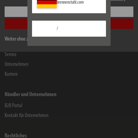
brennenstuhl.com
Einstellungen
Informationen
Alle akzeptieren
Kontakt für Endverbraucher
/
Chemie-Informationen
Weiter ohne zu akzeptieren
Herstellergarantie
Service
Unternehmen
Karriere
Händler und Unternehmen
B2B Portal
Kontakt für Unternehmen
Rechtliches