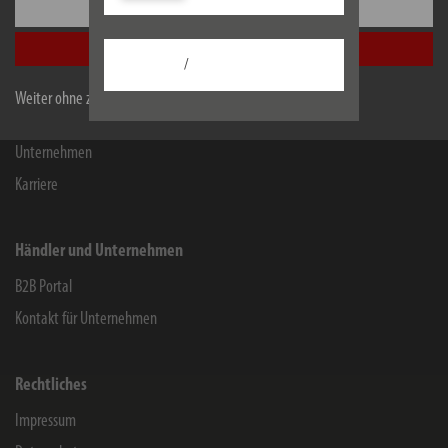
Einstellungen
Kontakt für Endverbraucher
Alle akzeptieren
Chemie-Informationen
/
Herstellergarantie
Weiter ohne zu akzeptieren
Service
Unternehmen
Karriere
Händler und Unternehmen
B2B Portal
Kontakt für Unternehmen
Rechtliches
Impressum