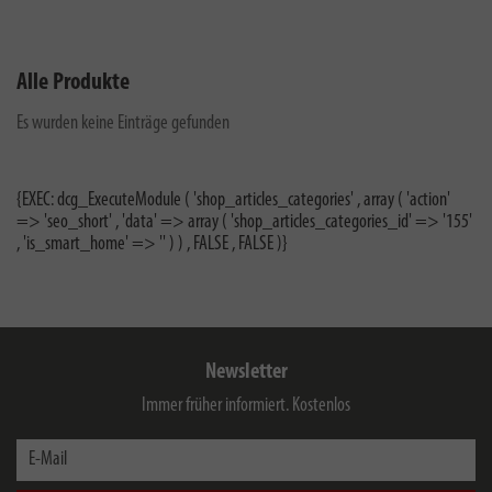
Alle Produkte
Es wurden keine Einträge gefunden
{EXEC: dcg_ExecuteModule ( 'shop_articles_categories' , array ( 'action'
=> 'seo_short' , 'data' => array ( 'shop_articles_categories_id' => '155'
, 'is_smart_home' => '' ) ) , FALSE , FALSE )}
Newsletter
Immer früher informiert. Kostenlos
E-Mail