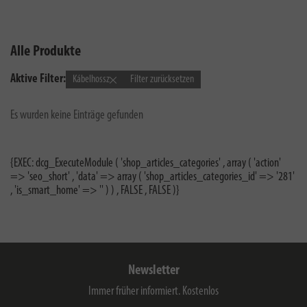
Alle Produkte
Aktive Filter:
Kábelhossz
Filter zurücksetzen
Es wurden keine Einträge gefunden
{EXEC: dcg_ExecuteModule ( 'shop_articles_categories' , array ( 'action'
=> 'seo_short' , 'data' => array ( 'shop_articles_categories_id' => '281'
, 'is_smart_home' => '' ) ) , FALSE , FALSE )}
Newsletter
Immer früher informiert. Kostenlos