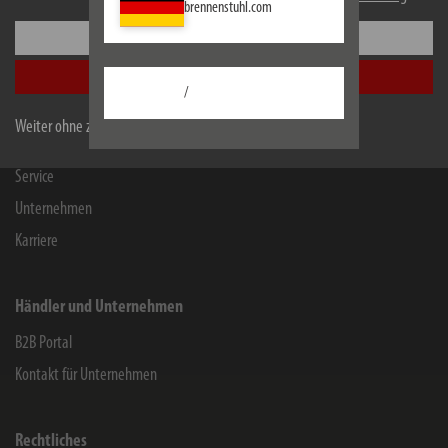
brennenstuhl.com
Einstellungen
Informationen
Alle akzeptieren
Kontakt für Endverbraucher
/
Chemie-Informationen
Weiter ohne zu akzeptieren
Herstellergarantie
Service
Unternehmen
Karriere
Händler und Unternehmen
B2B Portal
Kontakt für Unternehmen
Rechtliches