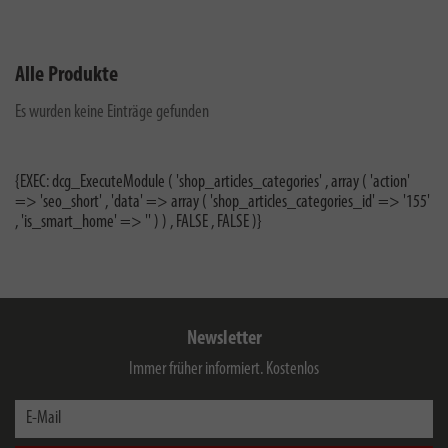
Alle Produkte
Es wurden keine Einträge gefunden
{EXEC: dcg_ExecuteModule ( 'shop_articles_categories' , array ( 'action'
=> 'seo_short' , 'data' => array ( 'shop_articles_categories_id' => '155'
, 'is_smart_home' => '' ) ) , FALSE , FALSE )}
Newsletter
Immer früher informiert. Kostenlos
E-Mail