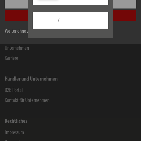
Einstellungen
Kontakt für Endverbraucher
Alle akzeptieren
Chemie-Informationen
/
Herstellergarantie
Weiter ohne zu akzeptieren
Service
Unternehmen
Karriere
Händler und Unternehmen
B2B Portal
Kontakt für Unternehmen
Rechtliches
Impressum