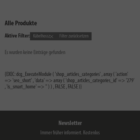
Alle Produkte
Aktive Filter:
Kábelhossz
Filter zurücksetzen
Es wurden keine Einträge gefunden
{EXEC: dcg_ExecuteModule ( 'shop_articles_categories' , array ( 'action'
=> 'seo_short' , 'data' => array ( 'shop_articles_categories_id' => '279'
, 'is_smart_home' => '' ) ) , FALSE , FALSE )}
Newsletter
Immer früher informiert. Kostenlos