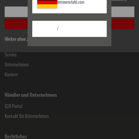
brennenstuhl.com
Einstellungen
Informationen
Alle akzeptieren
Kontakt für Endverbraucher
/
Chemie-Informationen
Weiter ohne zu akzeptieren
Herstellergarantie
Service
Unternehmen
Karriere
Händler und Unternehmen
B2B Portal
Kontakt für Unternehmen
Rechtliches