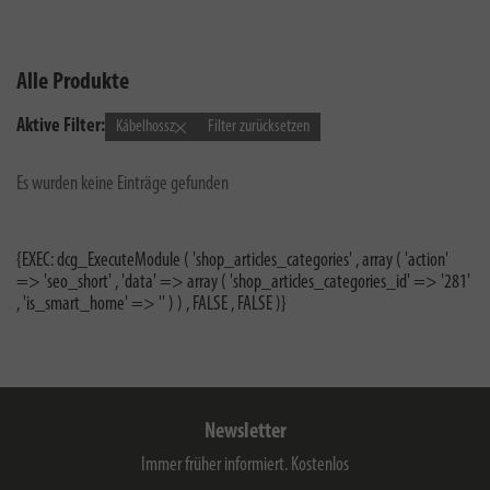
Alle Produkte
Aktive Filter:
Kábelhossz
Filter zurücksetzen
Es wurden keine Einträge gefunden
{EXEC: dcg_ExecuteModule ( 'shop_articles_categories' , array ( 'action'
=> 'seo_short' , 'data' => array ( 'shop_articles_categories_id' => '281'
, 'is_smart_home' => '' ) ) , FALSE , FALSE )}
Newsletter
Immer früher informiert. Kostenlos