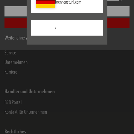
brennenstuhl.com
Einstellungen
Informationen
Alle akzeptieren
Kontakt für Endverbraucher
/
Chemie-Informationen
Weiter ohne zu akzeptieren
Herstellergarantie
Service
Unternehmen
Karriere
Händler und Unternehmen
B2B Portal
Kontakt für Unternehmen
Rechtliches