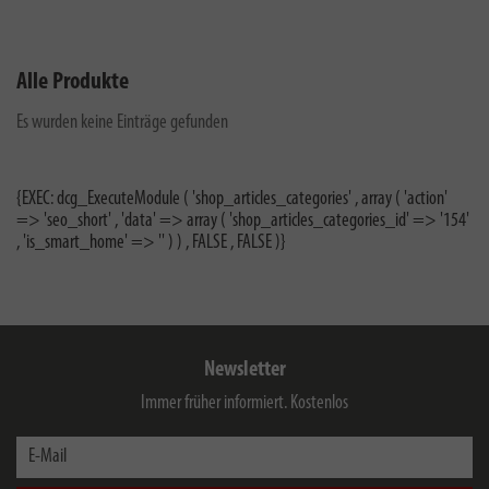
Alle Produkte
Es wurden keine Einträge gefunden
{EXEC: dcg_ExecuteModule ( 'shop_articles_categories' , array ( 'action'
=> 'seo_short' , 'data' => array ( 'shop_articles_categories_id' => '154'
, 'is_smart_home' => '' ) ) , FALSE , FALSE )}
Newsletter
Immer früher informiert. Kostenlos
E-Mail