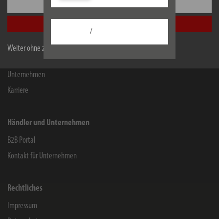
Einstellungen
Kontakt für Endverbraucher
Alle akzeptieren
Chemie-Informationen
/
Herstellergarantie
Weiter ohne zu akzeptieren
Service
Unternehmen
Karriere
Händler und Unternehmen
B2B Portal
Kontakt für Unternehmen
Rechtliches
Impressum