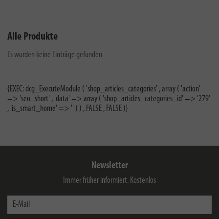
Alle Produkte
Es wurden keine Einträge gefunden
{EXEC: dcg_ExecuteModule ( 'shop_articles_categories' , array ( 'action'
=> 'seo_short' , 'data' => array ( 'shop_articles_categories_id' => '279'
, 'is_smart_home' => '' ) ) , FALSE , FALSE )}
Newsletter
Immer früher informiert. Kostenlos
E-Mail