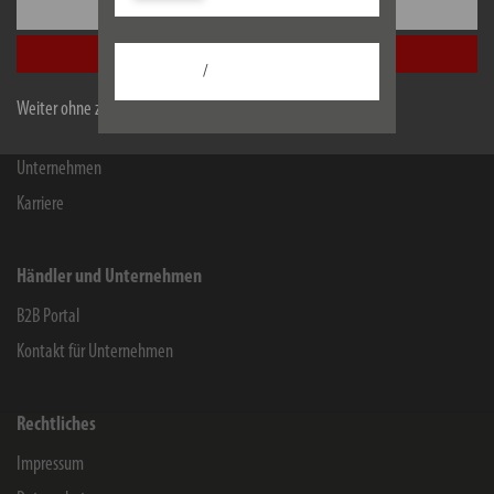
Einstellungen
Kontakt für Endverbraucher
Alle akzeptieren
Chemie-Informationen
/
Herstellergarantie
Weiter ohne zu akzeptieren
Service
Unternehmen
Karriere
Händler und Unternehmen
B2B Portal
Kontakt für Unternehmen
Rechtliches
Impressum