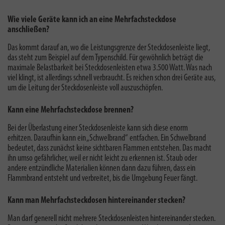
Wie viele Geräte kann ich an eine Mehrfachsteckdose
anschließen?
Das kommt darauf an, wo die Leistungsgrenze der Steckdosenleiste liegt,
das steht zum Beispiel auf dem Typenschild. Für gewöhnlich beträgt die
maximale Belastbarkeit bei Steckdosenleisten
etwa 3.500 Watt. Was nach
viel klingt, ist allerdings schnell verbraucht. Es reichen schon drei Geräte aus,
um die Leitung der Steckdosenleiste voll auszuschöpfen.
Kann eine Mehrfachsteckdose brennen?
Bei der
Überlastung einer Steckdosenleiste
kann sich diese enorm
erhitzen. Daraufhin kann ein „Schwelbrand“ entfachen. Ein Schwelbrand
bedeutet, dass zunächst keine sichtbaren Flammen entstehen. Das macht
ihn umso gefährlicher, weil er nicht leicht zu erkennen ist. Staub oder
andere entzündliche Materialien können dann dazu führen, dass ein
Flammbrand entsteht und verbreitet, bis die Umgebung Feuer fängt.
Kann man Mehrfachsteckdosen hintereinander stecken?
Man darf generell
nicht mehrere Steckdosenleisten hintereinander stecken
.