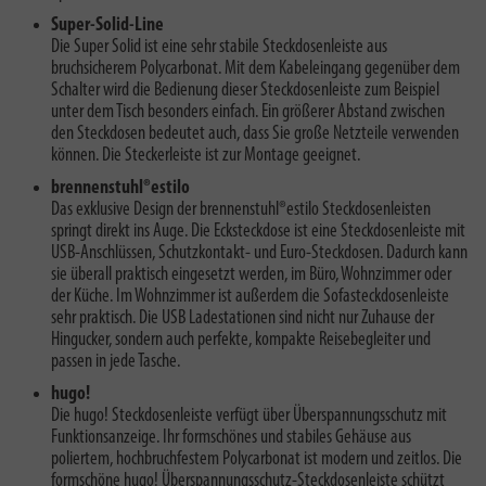
Super-Solid-Line
Die Super Solid ist eine sehr stabile Steckdosenleiste aus
bruchsicherem Polycarbonat. Mit dem Kabeleingang gegenüber dem
Schalter wird die Bedienung dieser Steckdosenleiste zum Beispiel
unter dem Tisch besonders einfach. Ein größerer Abstand zwischen
den Steckdosen bedeutet auch, dass Sie große Netzteile verwenden
können. Die Steckerleiste ist zur Montage geeignet.
brennenstuhl®estilo
Das exklusive Design der brennenstuhl®estilo Steckdosenleisten
springt direkt ins Auge. Die Ecksteckdose ist eine Steckdosenleiste mit
USB-Anschlüssen, Schutzkontakt- und Euro-Steckdosen. Dadurch kann
sie überall praktisch eingesetzt werden, im Büro, Wohnzimmer oder
der Küche. Im Wohnzimmer ist außerdem die Sofasteckdosenleiste
sehr praktisch. Die USB Ladestationen sind nicht nur Zuhause der
Hingucker, sondern auch perfekte, kompakte Reisebegleiter und
passen in jede Tasche.
hugo!
Die hugo! Steckdosenleiste verfügt über Überspannungsschutz mit
Funktionsanzeige. Ihr formschönes und stabiles Gehäuse aus
poliertem, hochbruchfestem Polycarbonat ist modern und zeitlos. Die
formschöne hugo! Überspannungsschutz-Steckdosenleiste schützt