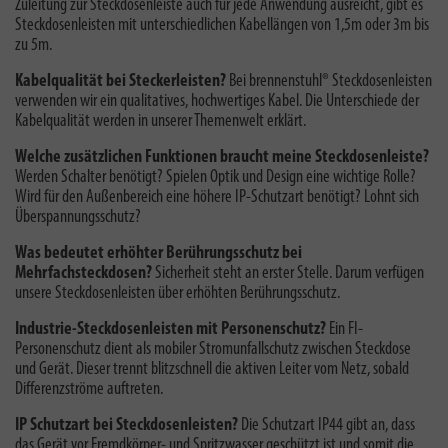
Zuleitung zur Steckdosenleiste auch für jede Anwendung ausreicht, gibt es
Steckdosenleisten mit unterschiedlichen Kabellängen von 1,5m oder 3m bis
zu 5m.
Kabelqualität bei Steckerleisten?
Bei brennenstuhl® Steckdosenleisten
verwenden wir ein qualitatives, hochwertiges Kabel. Die
Unterschiede der
Kabelqualität
werden in unserer Themenwelt erklärt.
Welche zusätzlichen Funktionen braucht meine Steckdosenleiste?
Werden Schalter benötigt? Spielen Optik und Design eine wichtige Rolle?
Wird für den Außenbereich eine höhere IP-Schutzart benötigt? Lohnt sich
Überspannungsschutz?
Was bedeutet erhöhter Berührungsschutz bei
Mehrfachsteckdosen?
Sicherheit steht an erster Stelle. Darum verfügen
unsere Steckdosenleisten über erhöhten Berührungsschutz.
Industrie-Steckdosenleisten mit Personenschutz?
Ein FI-
Personenschutz dient als mobiler Stromunfallschutz zwischen Steckdose
und Gerät. Dieser trennt blitzschnell die aktiven Leiter vom Netz, sobald
Differenzströme auftreten.
IP Schutzart bei Steckdosenleisten?
Die Schutzart IP44 gibt an, dass
das Gerät vor Fremdkörper- und Spritzwasser geschützt ist und somit die