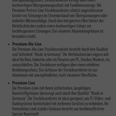
Überspannungsschutz Steckdosenleiste verfügt über einen
hochwertigen Überspannungsschutz mit Funktionsanzeige. Die
Premium-Protect-Line Steckdosenleiste schützt angeschlossene
Geräte vor Störungen im Stromkreislauf wie Überspannungen oder
indirekte Blitzeinschläge. Durch den integrierten Filter bietet der
Mehrfachstecker zudem einen hochwertigen Schutz vor
hochfrequenten Störungen.
Das eloxierte Aluminiumgehäuse
ist
besonders stabil.
Premium-Alu-Line
Die Premium-Alu-Line Steckdosenleiste besticht durch ihre Qualität
und Sicherheit "Made in Germany". Die Mehrfachstecker eignen sich
ideal für Büro, Industrie oder im Privaten um PC, Drucker, Modem, etc.
anzuschließen. Die Steckdosen verfügen über einen erhöhten
Berührungsschutz. Das Gehäuse der Steckdosenleiste ist aus
Aluminium mit unempfindlicher, matt eloxierter Oberfläche.
Premium-Line
Die Premium-Linie mit ihrem ästhetischen, langlebigen
Kunststoffgehäuse überzeugt auch durch ihre Qualität "Made in
Germany". Die Steckdosenleiste ist ideal geeignet, um IT-/Video- und
Audiosysteme komfortabel mit mehreren Geräten zu verbinden. Ihr
formschönes und stabiles Gehäuse besteht aus hochbruchfestem
Spezial-Kunststoff.