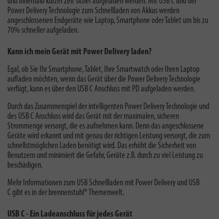
und innerhalb kurzer Zeit sicher aufgeladen werden. Mit USB C und der
Power Delivery Technologie zum Schnellladen von Akkus werden
angeschlossenen Endgeräte wie Laptop, Smartphone oder Tablet um bis zu
70% schneller aufgeladen.
Kann ich mein Gerät mit Power Delivery laden?
Egal, ob Sie Ihr Smartphone, Tablet, Ihre Smartwatch oder Ihren Laptop
aufladen möchten,
wenn das Gerät über die Power Delivery Technologie
verfügt, kann es über den USB C Anschluss mit PD aufgeladen werden.
Durch das Zusammenspiel der intelligenten Power Delivery Technologie und
des USB C Anschluss wird das Gerät mit der maximalen, sicheren
Strommenge versorgt, die es aufnehmen kann. Denn das angeschlossene
Geräte wird erkannt und mit genau der richtigen Leistung versorgt, die zum
schnellstmöglichen Laden benötigt wird. Das erhöht die Sicherheit von
Benutzern und minimiert die Gefahr, Geräte z.B. durch zu viel Leistung zu
beschädigen.
Mehr Informationen zum
USB Schnellladen mit Power Delivery und USB
C
gibt es in der brennenstuhl® Themenwelt.
USB C - Ein Ladeanschluss für jedes Gerät