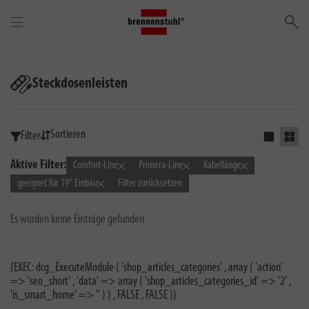
Su
Steckdosenleisten
Sortieren
Filter
Einfaches 
Grid 
Aktive Filter:
Comfort-Line
Primera-Line
Kabellänge
geeignet für 19" Einbau
Filter zurücksetzen
Es wurden keine Einträge gefunden
{EXEC: dcg_ExecuteModule ( 'shop_articles_categories' , array ( 'action'
=> 'seo_short' , 'data' => array ( 'shop_articles_categories_id' => '2' ,
'is_smart_home' => '' ) ) , FALSE , FALSE )}