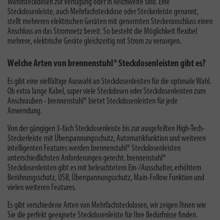
Wandsteckdosen zur Verfügung oder in Reichweite sind. Eine
Steckdosenleiste, auch Mehrfachsteckdose oder Steckerleiste genannt,
stellt mehreren elektrischen Geräten mit genormten Steckeranschluss einen
Anschluss an das Stromnetz bereit. So besteht die Möglichkeit flexibel
mehrere, elektrische Geräte gleichzeitig mit Strom zu versorgen.
Welche Arten von brennenstuhl® Steckdosenleisten gibt es?
Es gibt eine vielfältige Auswahl an Steckdosenleisten für die optimale Wahl.
Ob extra lange Kabel, super viele Steckdosen oder Steckdosenleisten zum
Anschrauben - brennenstuhl® bietet Steckdosenleisten für jede
Anwendung.
Von der gängigen 3-fach Steckdosenleiste bis zur ausgefeilten High-Tech-
Steckerleiste mit Überspannungsschutz, Automatikfunktion und weiteren
intelligenten Features werden brennenstuhl® Steckdosenleisten
unterschiedlichsten Anforderungen gerecht. brennenstuhl®
Steckdosenleisten gibt es mit beleuchtetem Ein-/Ausschalter, erhöhtem
Berührungsschutz, USB, Überspannungsschutz, Main-Follow Funktion und
vielen weiteren Features.
Es gibt verschiedene Arten von Mehrfachsteckdosen, wir zeigen Ihnen wie
Sie die perfekt geeignete Steckdosenleiste für Ihre Bedürfnisse finden.