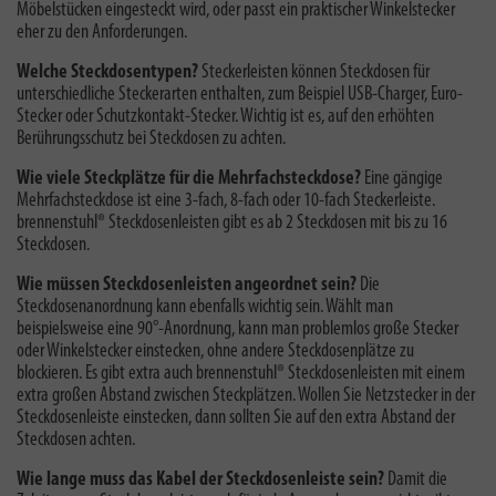
Möbelstücken eingesteckt wird, oder passt ein praktischer Winkelstecker
eher zu den Anforderungen.
Welche Steckdosentypen?
Steckerleisten können Steckdosen für
unterschiedliche Steckerarten enthalten, zum Beispiel USB-Charger, Euro-
Stecker oder Schutzkontakt-Stecker. Wichtig ist es, auf den erhöhten
Berührungsschutz bei Steckdosen zu achten.
Wie viele Steckplätze für die Mehrfachsteckdose?
Eine gängige
Mehrfachsteckdose ist eine 3-fach, 8-fach oder 10-fach Steckerleiste.
brennenstuhl® Steckdosenleisten gibt es ab 2 Steckdosen mit bis zu 16
Steckdosen.
Wie müssen Steckdosenleisten angeordnet sein?
Die
Steckdosenanordnung kann ebenfalls wichtig sein. Wählt man
beispielsweise eine 90°-Anordnung, kann man problemlos große Stecker
oder Winkelstecker einstecken, ohne andere Steckdosenplätze zu
blockieren. Es gibt extra auch brennenstuhl® Steckdosenleisten mit einem
extra großen Abstand zwischen Steckplätzen. Wollen Sie Netzstecker in der
Steckdosenleiste einstecken, dann sollten Sie auf den extra Abstand der
Steckdosen achten.
Wie lange muss das Kabel der Steckdosenleiste sein?
Damit die