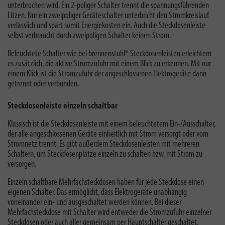
unterbrochen wird. Ein 2-poliger Schalter trennt die spannungsführenden
Litzen.
Nur ein zweipoliger Geräteschalter unterbricht den Stromkreislauf
verlässlich und spart somit Energiekosten ein. Auch die Steckdosenleiste
selbst verbraucht durch zweipoligen Schalter keinen Strom.
Beleuchtete Schalter wie bei brennenstuhl® Steckdosenleisten erleichtern
es zusätzlich, die aktive Stromzufuhr mit einem Blick zu erkennen. Mit nur
einem Klick ist die Stromzufuhr der angeschlossenen Elektrogeräte dann
getrennt oder verbunden.
Steckdosenleiste einzeln schaltbar
Klassisch ist die Steckdosenleiste mit einem beleuchtetem Ein-/Ausschalter,
der alle angeschlossenen Geräte einheitlich mit Strom versorgt oder vom
Stromnetz trennt. Es gibt außerdem Steckdosenleisten mit mehreren
Schaltern, um Steckdosenplätze einzeln zu schalten bzw. mit Strom zu
versorgen.
Einzeln schaltbare Mehrfachsteckdosen haben für jede Steckdose einen
eigenen Schalter. Das ermöglicht, dass Elektrogeräte unabhängig
voneinander ein- und ausgeschaltet werden können. Bei dieser
Mehrfachsteckdose mit Schalter
wird e
ntweder die Stromzufuhr einzelner
Steckdosen oder auch aller gemeinsam per Hauptschalter geschaltet.