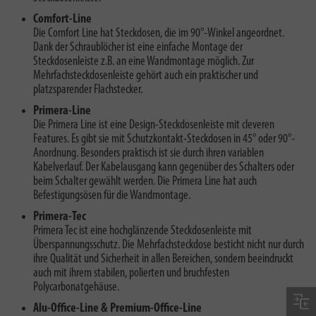
Comfort-Line
Die Comfort Line hat Steckdosen, die im 90°-Winkel angeordnet.
Dank der Schraublöcher ist eine einfache Montage der
Steckdosenleiste z.B. an eine Wandmontage möglich. Zur
Mehrfachsteckdosenleiste gehört auch ein praktischer und
platzsparender Flachstecker.
Primera-Line
Die Primera Line ist eine Design-Steckdosenleiste mit cleveren
Features. Es gibt sie mit Schutzkontakt-Steckdosen in 45° oder 90°-
Anordnung. Besonders praktisch ist sie durch ihren variablen
Kabelverlauf. Der Kabelausgang kann gegenüber des Schalters oder
beim Schalter gewählt werden. Die Primera Line hat auch
Befestigungsösen für die Wandmontage.
Primera-Tec
Primera Tec ist eine hochglänzende Steckdosenleiste mit
Überspannungsschutz. Die Mehrfachsteckdose besticht nicht nur durch
ihre Qualität und Sicherheit in allen Bereichen, sondern beeindruckt
auch mit ihrem stabilen, polierten und bruchfesten
Polycarbonatgehäuse.
Alu-Office-Line & Premium-Office-Line