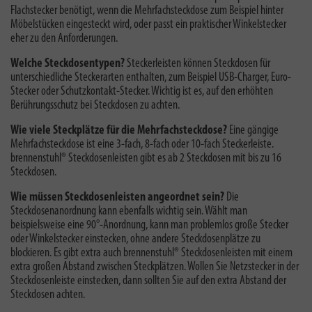
Flachstecker benötigt, wenn die Mehrfachsteckdose zum Beispiel hinter
Möbelstücken eingesteckt wird, oder passt ein praktischer Winkelstecker
eher zu den Anforderungen.
Welche Steckdosentypen?
Steckerleisten können Steckdosen für
unterschiedliche Steckerarten enthalten, zum Beispiel USB-Charger, Euro-
Stecker oder Schutzkontakt-Stecker. Wichtig ist es, auf den erhöhten
Berührungsschutz bei Steckdosen zu achten.
Wie viele Steckplätze für die Mehrfachsteckdose?
Eine gängige
Mehrfachsteckdose ist eine 3-fach, 8-fach oder 10-fach Steckerleiste.
brennenstuhl® Steckdosenleisten gibt es ab 2 Steckdosen mit bis zu 16
Steckdosen.
Wie müssen Steckdosenleisten angeordnet sein?
Die
Steckdosenanordnung kann ebenfalls wichtig sein. Wählt man
beispielsweise eine 90°-Anordnung, kann man problemlos große Stecker
oder Winkelstecker einstecken, ohne andere Steckdosenplätze zu
blockieren. Es gibt extra auch brennenstuhl® Steckdosenleisten mit einem
extra großen Abstand zwischen Steckplätzen. Wollen Sie Netzstecker in der
Steckdosenleiste einstecken, dann sollten Sie auf den extra Abstand der
Steckdosen achten.