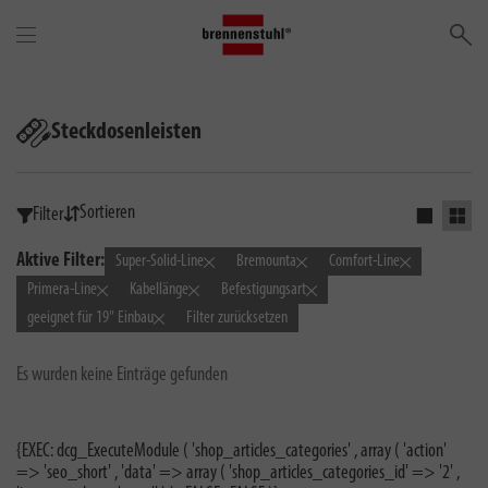
Su
Steckdosenleisten
Sortieren
Filter
Einfaches 
Grid 
Aktive Filter:
Super-Solid-Line
Bremounta
Comfort-Line
Primera-Line
Kabellänge
Befestigungsart
geeignet für 19" Einbau
Filter zurücksetzen
Es wurden keine Einträge gefunden
{EXEC: dcg_ExecuteModule ( 'shop_articles_categories' , array ( 'action'
=> 'seo_short' , 'data' => array ( 'shop_articles_categories_id' => '2' ,