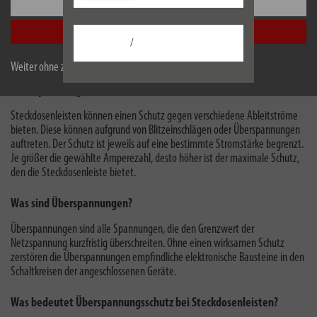
Einstellungen
Lautsprecher uvm.. So braucht man auch nicht mehr für jedes Gerät ein
neues, eigenes Kabel.
Alle akzeptieren
/
Weiter ohne zu akzeptieren
Überspannungsschutz Steckdosenleisten
Steckdosenleisten können einen Schutz gegen verschiedene Ableitströme
bieten. Diese können aufgrund von Blitzeinschlägen oder Überspannungen
auftreten. Der Schutz ist jeweils auf eine bestimmte Stromstärke begrenzt.
Je größer die gewählte Amperezahl, desto höher ist der maximale Schutz,
den die Steckdosenleiste bietet.
Was sind Überspannungen?
Überspannungen sind alle Spannungen, die den Grenzwert der
Netzspannung kurzfristig überschreiten. Ohne einen wirksamen Schutz
zerstören die Überspannungen empfindliche elektronische Bausteine in den
Schaltkreisen der angeschlossenen Geräte.
Was bedeutet Überspannungsschutz bei Steckdosenleisten?