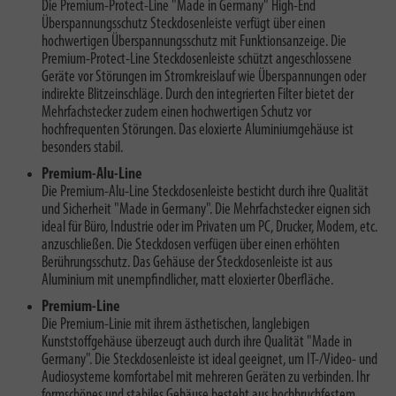
Die Premium-Protect-Line "Made in Germany" High-End
Überspannungsschutz Steckdosenleiste verfügt über einen
hochwertigen Überspannungsschutz mit Funktionsanzeige. Die
Premium-Protect-Line Steckdosenleiste schützt angeschlossene
Geräte vor Störungen im Stromkreislauf wie Überspannungen oder
indirekte Blitzeinschläge. Durch den integrierten Filter bietet der
Mehrfachstecker zudem einen hochwertigen Schutz vor
hochfrequenten Störungen.
Das eloxierte Aluminiumgehäuse
ist
besonders stabil.
Premium-Alu-Line
Die Premium-Alu-Line Steckdosenleiste besticht durch ihre Qualität
und Sicherheit "Made in Germany". Die Mehrfachstecker eignen sich
ideal für Büro, Industrie oder im Privaten um PC, Drucker, Modem, etc.
anzuschließen. Die Steckdosen verfügen über einen erhöhten
Berührungsschutz. Das Gehäuse der Steckdosenleiste ist aus
Aluminium mit unempfindlicher, matt eloxierter Oberfläche.
Premium-Line
Die Premium-Linie mit ihrem ästhetischen, langlebigen
Kunststoffgehäuse überzeugt auch durch ihre Qualität "Made in
Germany". Die Steckdosenleiste ist ideal geeignet, um IT-/Video- und
Audiosysteme komfortabel mit mehreren Geräten zu verbinden. Ihr
formschönes und stabiles Gehäuse besteht aus hochbruchfestem