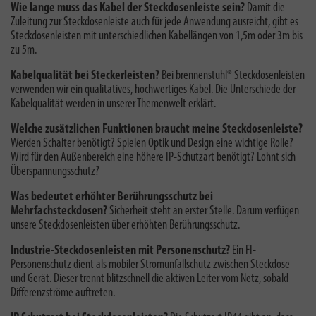
Wie lange muss das Kabel der Steckdosenleiste sein?
Damit die
Zuleitung zur Steckdosenleiste auch für jede Anwendung ausreicht, gibt es
Steckdosenleisten mit unterschiedlichen Kabellängen von 1,5m oder 3m bis
zu 5m.
Kabelqualität bei Steckerleisten?
Bei brennenstuhl® Steckdosenleisten
verwenden wir ein qualitatives, hochwertiges Kabel. Die
Unterschiede der
Kabelqualität
werden in unserer Themenwelt erklärt.
Welche zusätzlichen Funktionen braucht meine Steckdosenleiste?
Werden Schalter benötigt? Spielen Optik und Design eine wichtige Rolle?
Wird für den Außenbereich eine höhere IP-Schutzart benötigt? Lohnt sich
Überspannungsschutz?
Was bedeutet erhöhter Berührungsschutz bei
Mehrfachsteckdosen?
Sicherheit steht an erster Stelle. Darum verfügen
unsere Steckdosenleisten über erhöhten Berührungsschutz.
Industrie-Steckdosenleisten mit Personenschutz?
Ein FI-
Personenschutz dient als mobiler Stromunfallschutz zwischen Steckdose
und Gerät. Dieser trennt blitzschnell die aktiven Leiter vom Netz, sobald
Differenzströme auftreten.