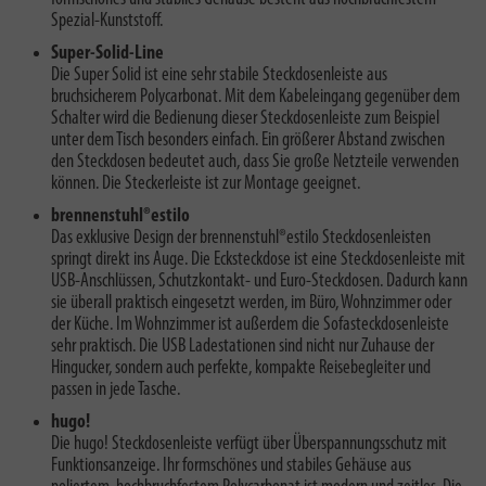
Spezial-Kunststoff.
Super-Solid-Line
Die Super Solid ist eine sehr stabile Steckdosenleiste aus
bruchsicherem Polycarbonat. Mit dem Kabeleingang gegenüber dem
Schalter wird die Bedienung dieser Steckdosenleiste zum Beispiel
unter dem Tisch besonders einfach. Ein größerer Abstand zwischen
den Steckdosen bedeutet auch, dass Sie große Netzteile verwenden
können. Die Steckerleiste ist zur Montage geeignet.
brennenstuhl®estilo
Das exklusive Design der brennenstuhl®estilo Steckdosenleisten
springt direkt ins Auge. Die Ecksteckdose ist eine Steckdosenleiste mit
USB-Anschlüssen, Schutzkontakt- und Euro-Steckdosen. Dadurch kann
sie überall praktisch eingesetzt werden, im Büro, Wohnzimmer oder
der Küche. Im Wohnzimmer ist außerdem die Sofasteckdosenleiste
sehr praktisch. Die USB Ladestationen sind nicht nur Zuhause der
Hingucker, sondern auch perfekte, kompakte Reisebegleiter und
passen in jede Tasche.
hugo!
Die hugo! Steckdosenleiste verfügt über Überspannungsschutz mit
Funktionsanzeige. Ihr formschönes und stabiles Gehäuse aus