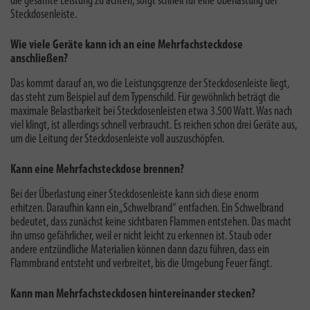
die gesamte Leistung zu achten, sorgt schnell für eine Überlastung der
Steckdosenleiste.
Wie viele Geräte kann ich an eine Mehrfachsteckdose
anschließen?
Das kommt darauf an, wo die Leistungsgrenze der Steckdosenleiste liegt,
das steht zum Beispiel auf dem Typenschild. Für gewöhnlich beträgt die
maximale Belastbarkeit bei Steckdosenleisten
etwa 3.500 Watt. Was nach
viel klingt, ist allerdings schnell verbraucht. Es reichen schon drei Geräte aus,
um die Leitung der Steckdosenleiste voll auszuschöpfen.
Kann eine Mehrfachsteckdose brennen?
Bei der
Überlastung einer Steckdosenleiste
kann sich diese enorm
erhitzen. Daraufhin kann ein „Schwelbrand“ entfachen. Ein Schwelbrand
bedeutet, dass zunächst keine sichtbaren Flammen entstehen. Das macht
ihn umso gefährlicher, weil er nicht leicht zu erkennen ist. Staub oder
andere entzündliche Materialien können dann dazu führen, dass ein
Flammbrand entsteht und verbreitet, bis die Umgebung Feuer fängt.
Kann man Mehrfachsteckdosen hintereinander stecken?