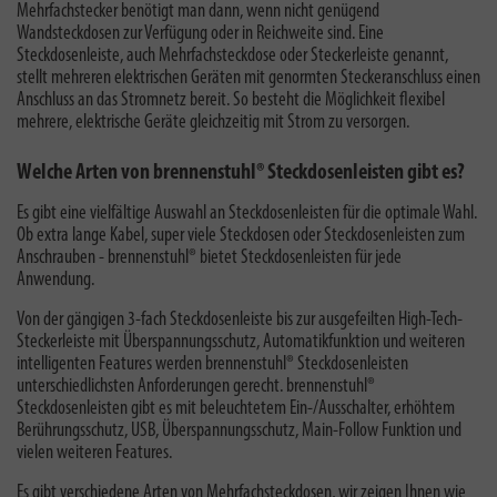
Mehrfachstecker benötigt man dann, wenn nicht genügend
Wandsteckdosen zur Verfügung oder in Reichweite sind. Eine
Steckdosenleiste, auch Mehrfachsteckdose oder Steckerleiste genannt,
stellt mehreren elektrischen Geräten mit genormten Steckeranschluss einen
Anschluss an das Stromnetz bereit. So besteht die Möglichkeit flexibel
mehrere, elektrische Geräte gleichzeitig mit Strom zu versorgen.
Welche Arten von brennenstuhl® Steckdosenleisten gibt es?
Es gibt eine vielfältige Auswahl an Steckdosenleisten für die optimale Wahl.
Ob extra lange Kabel, super viele Steckdosen oder Steckdosenleisten zum
Anschrauben - brennenstuhl® bietet Steckdosenleisten für jede
Anwendung.
Von der gängigen 3-fach Steckdosenleiste bis zur ausgefeilten High-Tech-
Steckerleiste mit Überspannungsschutz, Automatikfunktion und weiteren
intelligenten Features werden brennenstuhl® Steckdosenleisten
unterschiedlichsten Anforderungen gerecht. brennenstuhl®
Steckdosenleisten gibt es mit beleuchtetem Ein-/Ausschalter, erhöhtem
Berührungsschutz, USB, Überspannungsschutz, Main-Follow Funktion und
vielen weiteren Features.
Es gibt verschiedene Arten von Mehrfachsteckdosen, wir zeigen Ihnen wie