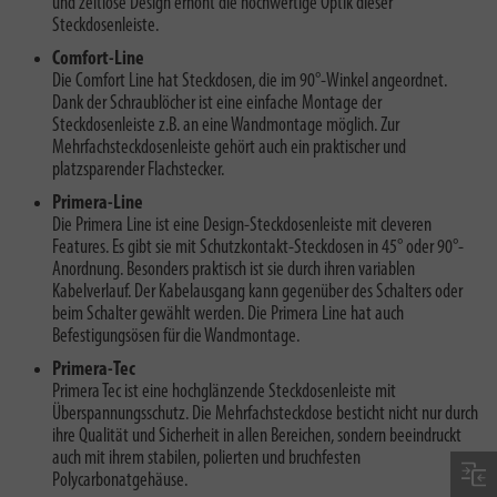
und zeitlose Design erhöht die hochwertige Optik dieser
Steckdosenleiste.
Comfort-Line
Die Comfort Line hat Steckdosen, die im 90°-Winkel angeordnet.
Dank der Schraublöcher ist eine einfache Montage der
Steckdosenleiste z.B. an eine Wandmontage möglich. Zur
Mehrfachsteckdosenleiste gehört auch ein praktischer und
platzsparender Flachstecker.
Primera-Line
Die Primera Line ist eine Design-Steckdosenleiste mit cleveren
Features. Es gibt sie mit Schutzkontakt-Steckdosen in 45° oder 90°-
Anordnung. Besonders praktisch ist sie durch ihren variablen
Kabelverlauf. Der Kabelausgang kann gegenüber des Schalters oder
beim Schalter gewählt werden. Die Primera Line hat auch
Befestigungsösen für die Wandmontage.
Primera-Tec
Primera Tec ist eine hochglänzende Steckdosenleiste mit
Überspannungsschutz. Die Mehrfachsteckdose besticht nicht nur durch
ihre Qualität und Sicherheit in allen Bereichen, sondern beeindruckt
auch mit ihrem stabilen, polierten und bruchfesten
Polycarbonatgehäuse.