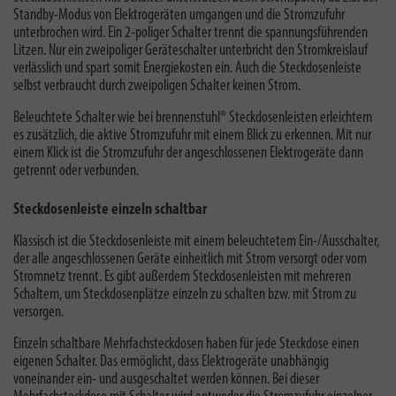
Standby-Modus von Elektrogeräten umgangen und die Stromzufuhr
unterbrochen wird. Ein 2-poliger Schalter trennt die spannungsführenden
Litzen.
Nur ein zweipoliger Geräteschalter unterbricht den Stromkreislauf
verlässlich und spart somit Energiekosten ein. Auch die Steckdosenleiste
selbst verbraucht durch zweipoligen Schalter keinen Strom.
Beleuchtete Schalter wie bei brennenstuhl® Steckdosenleisten erleichtern
es zusätzlich, die aktive Stromzufuhr mit einem Blick zu erkennen. Mit nur
einem Klick ist die Stromzufuhr der angeschlossenen Elektrogeräte dann
getrennt oder verbunden.
Steckdosenleiste einzeln schaltbar
Klassisch ist die Steckdosenleiste mit einem beleuchtetem Ein-/Ausschalter,
der alle angeschlossenen Geräte einheitlich mit Strom versorgt oder vom
Stromnetz trennt. Es gibt außerdem Steckdosenleisten mit mehreren
Schaltern, um Steckdosenplätze einzeln zu schalten bzw. mit Strom zu
versorgen.
Einzeln schaltbare Mehrfachsteckdosen haben für jede Steckdose einen
eigenen Schalter. Das ermöglicht, dass Elektrogeräte unabhängig
voneinander ein- und ausgeschaltet werden können. Bei dieser