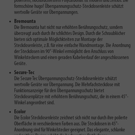
poliertem, hochbruchfestem Polycarbonat ist modern und zeitlos. Die
formschöne hugo! Überspannungsschutz-Steckdosenleiste schützt
wertvolle Geräte vor Überspannungen.
Bremounta
Die Bremounta hat nicht nur erhöhten Berührungsschutz, sondern
überzeugt auch durch ihr schlichtes Design. Durch die Schraublöcher
bieten sich optimale Möglichkteiten zur Montage der
Steckdosenleiste, z.B. für eine einfache Wandmontage. Die Anordnung
der Steckdosen im 90°-Winkel ermöglicht den Anschluss von
Winkelsteckern und einen geraden Kabelverlauf der angeschlossenen
Geräte.
Secure-Tec
Die Secure Tec Überspannungsschutz-Steckdosenleiste schützt
wertvolle Geräte vor Überspannung. Die Mehrfachsteckdose mit
Funktionsanzeige für den Überspannungsschutz bietet
Steckdosenplätze mit erhöhtem Berührungsschutz, die in einem 45°-
Winkel angeordnet sind.
Ecolor
Die Ecolor Steckdosenleiste zeichnet sich nicht nur durch ihre polierte
Oberfläche in verschiedenen Farben aus. Die Steckdosen in 45°-
Anordnung sind für Winkelstecker geeignet. Das elegante, schlanke