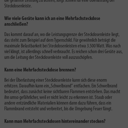
die gesamte Leistung zu achten, sorgt schnell für eine Überlastung der
Steckdosenleiste.
Wie viele Geräte kann ich an eine Mehrfachsteckdose
anschließen?
Das kommt darauf an, wo die Leistungsgrenze der Steckdosenleiste liegt,
das steht zum Beispiel auf dem Typenschild. Für gewöhnlich beträgt die
maximale Belastbarkeit bei Steckdosenleisten
etwa 3.500 Watt. Was nach
viel klingt, ist allerdings schnell verbraucht. Es reichen schon drei Geräte aus,
um die Leitung der Steckdosenleiste voll auszuschöpfen.
Kann eine Mehrfachsteckdose brennen?
Bei der
Überlastung einer Steckdosenleiste
kann sich diese enorm
erhitzen. Daraufhin kann ein „Schwelbrand“ entfachen. Ein Schwelbrand
bedeutet, dass zunächst keine sichtbaren Flammen entstehen. Das macht
ihn umso gefährlicher, weil er nicht leicht zu erkennen ist. Staub oder
andere entzündliche Materialien können dann dazu führen, dass ein
Flammbrand entsteht und verbreitet, bis die Umgebung Feuer fängt.
Kann man Mehrfachsteckdosen hintereinander stecken?