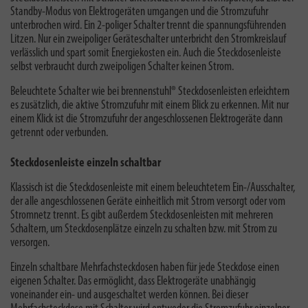
Standby-Modus von Elektrogeräten umgangen und die Stromzufuhr
unterbrochen wird. Ein 2-poliger Schalter trennt die spannungsführenden
Litzen.
Nur ein zweipoliger Geräteschalter unterbricht den Stromkreislauf
verlässlich und spart somit Energiekosten ein. Auch die Steckdosenleiste
selbst verbraucht durch zweipoligen Schalter keinen Strom.
Beleuchtete Schalter wie bei brennenstuhl® Steckdosenleisten erleichtern
es zusätzlich, die aktive Stromzufuhr mit einem Blick zu erkennen. Mit nur
einem Klick ist die Stromzufuhr der angeschlossenen Elektrogeräte dann
getrennt oder verbunden.
Steckdosenleiste einzeln schaltbar
Klassisch ist die Steckdosenleiste mit einem beleuchtetem Ein-/Ausschalter,
der alle angeschlossenen Geräte einheitlich mit Strom versorgt oder vom
Stromnetz trennt. Es gibt außerdem Steckdosenleisten mit mehreren
Schaltern, um Steckdosenplätze einzeln zu schalten bzw. mit Strom zu
versorgen.
Einzeln schaltbare Mehrfachsteckdosen haben für jede Steckdose einen
eigenen Schalter. Das ermöglicht, dass Elektrogeräte unabhängig
voneinander ein- und ausgeschaltet werden können. Bei dieser