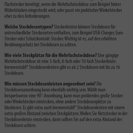
Flachstecker benötigt, wenn die Mehrfachsteckdose zum Beispiel hinter
Möbelstücken eingesteckt wird, oder passt ein praktischer Winkelstecker
eher zu den Anforderungen.
Welche Steckdosentypen?
Steckerleisten können Steckdosen für
unterschiedliche Steckerarten enthalten, zum Beispiel USB-Charger, Euro-
Stecker oder Schutzkontakt-Stecker. Wichtig ist es, auf den erhöhten
Berührungsschutz bei Steckdosen zu achten.
Wie viele Steckplätze für die Mehrfachsteckdose?
Eine gängige
Mehrfachsteckdose ist eine 3-fach, 8-fach oder 10-fach Steckerleiste.
brennenstuhl® Steckdosenleisten gibt es ab 2 Steckdosen mit bis zu 16
Steckdosen.
Wie müssen Steckdosenleisten angeordnet sein?
Die
Steckdosenanordnung kann ebenfalls wichtig sein. Wählt man
beispielsweise eine 90°-Anordnung, kann man problemlos große Stecker
oder Winkelstecker einstecken, ohne andere Steckdosenplätze zu
blockieren. Es gibt extra auch brennenstuhl® Steckdosenleisten mit einem
extra großen Abstand zwischen Steckplätzen. Wollen Sie Netzstecker in der
Steckdosenleiste einstecken, dann sollten Sie auf den extra Abstand der
Steckdosen achten.