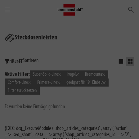
Su
Steckdosenleisten
Sortieren
Filter
Einfaches 
Grid 
Aktive Filter:
Super-Solid-Line
hugo!
Bremounta
Comfort-Line
Primera-Line
geeignet für 19" Einbau
Filter zurücksetzen
Es wurden keine Einträge gefunden
{EXEC: dcg_ExecuteModule ( 'shop_articles_categories' , array ( 'action'
=> 'seo_short' , 'data' => array ( 'shop_articles_categories_id' => '2' ,