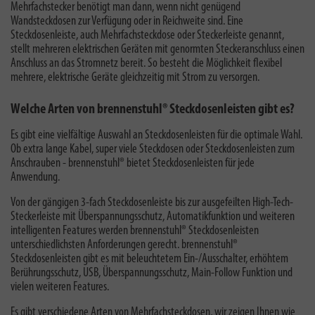
Mehrfachstecker benötigt man dann, wenn nicht genügend
Wandsteckdosen zur Verfügung oder in Reichweite sind. Eine
Steckdosenleiste, auch Mehrfachsteckdose oder Steckerleiste genannt,
stellt mehreren elektrischen Geräten mit genormten Steckeranschluss einen
Anschluss an das Stromnetz bereit. So besteht die Möglichkeit flexibel
mehrere, elektrische Geräte gleichzeitig mit Strom zu versorgen.
Welche Arten von brennenstuhl® Steckdosenleisten gibt es?
Es gibt eine vielfältige Auswahl an Steckdosenleisten für die optimale Wahl.
Ob extra lange Kabel, super viele Steckdosen oder Steckdosenleisten zum
Anschrauben - brennenstuhl® bietet Steckdosenleisten für jede
Anwendung.
Von der gängigen 3-fach Steckdosenleiste bis zur ausgefeilten High-Tech-
Steckerleiste mit Überspannungsschutz, Automatikfunktion und weiteren
intelligenten Features werden brennenstuhl® Steckdosenleisten
unterschiedlichsten Anforderungen gerecht. brennenstuhl®
Steckdosenleisten gibt es mit beleuchtetem Ein-/Ausschalter, erhöhtem
Berührungsschutz, USB, Überspannungsschutz, Main-Follow Funktion und
vielen weiteren Features.
Es gibt verschiedene Arten von Mehrfachsteckdosen, wir zeigen Ihnen wie