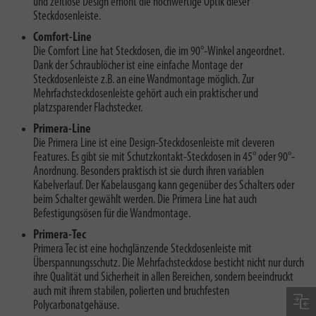
und zeitlose Design erhöht die hochwertige Optik dieser
Steckdosenleiste.
Comfort-Line
Die Comfort Line hat Steckdosen, die im 90°-Winkel angeordnet.
Dank der Schraublöcher ist eine einfache Montage der
Steckdosenleiste z.B. an eine Wandmontage möglich. Zur
Mehrfachsteckdosenleiste gehört auch ein praktischer und
platzsparender Flachstecker.
Primera-Line
Die Primera Line ist eine Design-Steckdosenleiste mit cleveren
Features. Es gibt sie mit Schutzkontakt-Steckdosen in 45° oder 90°-
Anordnung. Besonders praktisch ist sie durch ihren variablen
Kabelverlauf. Der Kabelausgang kann gegenüber des Schalters oder
beim Schalter gewählt werden. Die Primera Line hat auch
Befestigungsösen für die Wandmontage.
Primera-Tec
Primera Tec ist eine hochglänzende Steckdosenleiste mit
Überspannungsschutz. Die Mehrfachsteckdose besticht nicht nur durch
ihre Qualität und Sicherheit in allen Bereichen, sondern beeindruckt
auch mit ihrem stabilen, polierten und bruchfesten
Polycarbonatgehäuse.