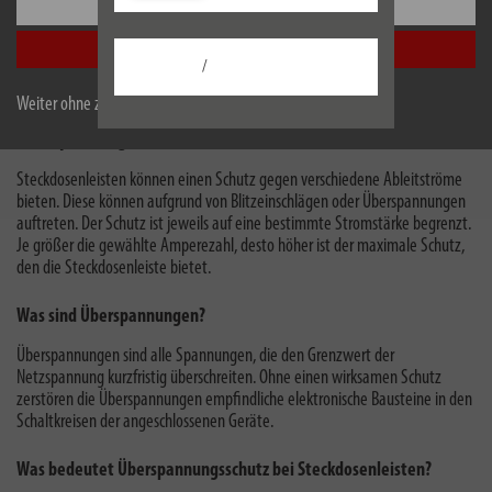
Einstellungen
Lautsprecher uvm.. So braucht man auch nicht mehr für jedes Gerät ein
neues, eigenes Kabel.
Alle akzeptieren
/
Weiter ohne zu akzeptieren
Überspannungsschutz Steckdosenleisten
Steckdosenleisten können einen Schutz gegen verschiedene Ableitströme
bieten. Diese können aufgrund von Blitzeinschlägen oder Überspannungen
auftreten. Der Schutz ist jeweils auf eine bestimmte Stromstärke begrenzt.
Je größer die gewählte Amperezahl, desto höher ist der maximale Schutz,
den die Steckdosenleiste bietet.
Was sind Überspannungen?
Überspannungen sind alle Spannungen, die den Grenzwert der
Netzspannung kurzfristig überschreiten. Ohne einen wirksamen Schutz
zerstören die Überspannungen empfindliche elektronische Bausteine in den
Schaltkreisen der angeschlossenen Geräte.
Was bedeutet Überspannungsschutz bei Steckdosenleisten?