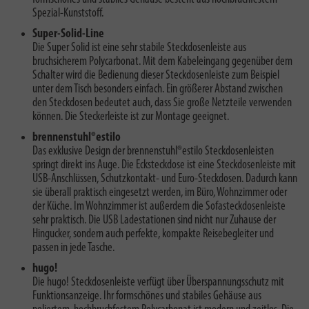
Spezial-Kunststoff.
Super-Solid-Line
Die Super Solid ist eine sehr stabile Steckdosenleiste aus
bruchsicherem Polycarbonat. Mit dem Kabeleingang gegenüber dem
Schalter wird die Bedienung dieser Steckdosenleiste zum Beispiel
unter dem Tisch besonders einfach. Ein größerer Abstand zwischen
den Steckdosen bedeutet auch, dass Sie große Netzteile verwenden
können. Die Steckerleiste ist zur Montage geeignet.
brennenstuhl®estilo
Das exklusive Design der brennenstuhl®estilo Steckdosenleisten
springt direkt ins Auge. Die Ecksteckdose ist eine Steckdosenleiste mit
USB-Anschlüssen, Schutzkontakt- und Euro-Steckdosen. Dadurch kann
sie überall praktisch eingesetzt werden, im Büro, Wohnzimmer oder
der Küche. Im Wohnzimmer ist außerdem die Sofasteckdosenleiste
sehr praktisch. Die USB Ladestationen sind nicht nur Zuhause der
Hingucker, sondern auch perfekte, kompakte Reisebegleiter und
passen in jede Tasche.
hugo!
Die hugo! Steckdosenleiste verfügt über Überspannungsschutz mit
Funktionsanzeige. Ihr formschönes und stabiles Gehäuse aus