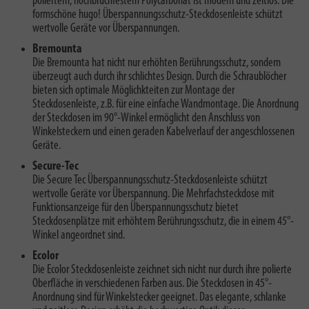
poliertem, hochbruchfestem Polycarbonat ist modern und zeitlos. Die
formschöne hugo! Überspannungsschutz-Steckdosenleiste schützt
wertvolle Geräte vor Überspannungen.
Bremounta
Die Bremounta hat nicht nur erhöhten Berührungsschutz, sondern
überzeugt auch durch ihr schlichtes Design. Durch die Schraublöcher
bieten sich optimale Möglichkteiten zur Montage der
Steckdosenleiste, z.B. für eine einfache Wandmontage. Die Anordnung
der Steckdosen im 90°-Winkel ermöglicht den Anschluss von
Winkelsteckern und einen geraden Kabelverlauf der angeschlossenen
Geräte.
Secure-Tec
Die Secure Tec Überspannungsschutz-Steckdosenleiste schützt
wertvolle Geräte vor Überspannung. Die Mehrfachsteckdose mit
Funktionsanzeige für den Überspannungsschutz bietet
Steckdosenplätze mit erhöhtem Berührungsschutz, die in einem 45°-
Winkel angeordnet sind.
Ecolor
Die Ecolor Steckdosenleiste zeichnet sich nicht nur durch ihre polierte
Oberfläche in verschiedenen Farben aus. Die Steckdosen in 45°-
Anordnung sind für Winkelstecker geeignet. Das elegante, schlanke