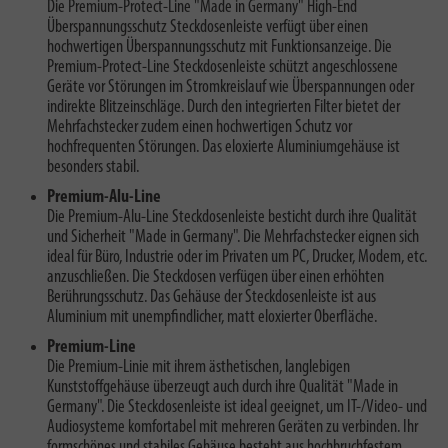
Die Premium-Protect-Line "Made in Germany" High-End
Überspannungsschutz Steckdosenleiste verfügt über einen
hochwertigen Überspannungsschutz mit Funktionsanzeige. Die
Premium-Protect-Line Steckdosenleiste schützt angeschlossene
Geräte vor Störungen im Stromkreislauf wie Überspannungen oder
indirekte Blitzeinschläge. Durch den integrierten Filter bietet der
Mehrfachstecker zudem einen hochwertigen Schutz vor
hochfrequenten Störungen.
Das eloxierte Aluminiumgehäuse
ist
besonders stabil.
Premium-Alu-Line
Die Premium-Alu-Line Steckdosenleiste besticht durch ihre Qualität
und Sicherheit "Made in Germany". Die Mehrfachstecker eignen sich
ideal für Büro, Industrie oder im Privaten um PC, Drucker, Modem, etc.
anzuschließen. Die Steckdosen verfügen über einen erhöhten
Berührungsschutz. Das Gehäuse der Steckdosenleiste ist aus
Aluminium mit unempfindlicher, matt eloxierter Oberfläche.
Premium-Line
Die Premium-Linie mit ihrem ästhetischen, langlebigen
Kunststoffgehäuse überzeugt auch durch ihre Qualität "Made in
Germany". Die Steckdosenleiste ist ideal geeignet, um IT-/Video- und
Audiosysteme komfortabel mit mehreren Geräten zu verbinden. Ihr
formschönes und stabiles Gehäuse besteht aus hochbruchfestem