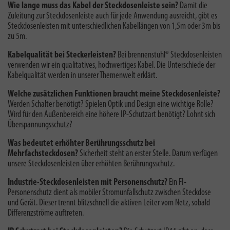
Wie lange muss das Kabel der Steckdosenleiste sein?
Damit die
Zuleitung zur Steckdosenleiste auch für jede Anwendung ausreicht, gibt es
Steckdosenleisten mit unterschiedlichen Kabellängen von 1,5m oder 3m bis
zu 5m.
Kabelqualität bei Steckerleisten?
Bei brennenstuhl® Steckdosenleisten
verwenden wir ein qualitatives, hochwertiges Kabel. Die
Unterschiede der
Kabelqualität
werden in unserer Themenwelt erklärt.
Welche zusätzlichen Funktionen braucht meine Steckdosenleiste?
Werden Schalter benötigt? Spielen Optik und Design eine wichtige Rolle?
Wird für den Außenbereich eine höhere IP-Schutzart benötigt? Lohnt sich
Überspannungsschutz?
Was bedeutet erhöhter Berührungsschutz bei
Mehrfachsteckdosen?
Sicherheit steht an erster Stelle. Darum verfügen
unsere Steckdosenleisten über erhöhten Berührungsschutz.
Industrie-Steckdosenleisten mit Personenschutz?
Ein FI-
Personenschutz dient als mobiler Stromunfallschutz zwischen Steckdose
und Gerät. Dieser trennt blitzschnell die aktiven Leiter vom Netz, sobald
Differenzströme auftreten.