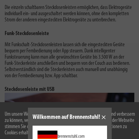
Die einzeln schaltbaren Steckdosenleisten ermöglichen, dass Elektrogeräte
individuell ein- und ausgeschaltet werden können, ohne den kompletten
Strom der anderen eingesteckten Elektrogeräte zu unterbrechen.
Funk-Steckdosenleiste
Mit Funkschalt-Steckdosenleisten lassen sich die eingesteckten Geräte
bequem per Fernbedienung oder App steuern. Dank intelligenter
Funksteuerung kann man alle gewünschten Geräte bis 3.500 W an der
Funk-Steckerleiste anschließen und bequem von der Couch aus bedienen.
Selbstverständlich sind die Steckerleisten auch manuell und unabhängig
von der Fernbedienung bzw. App schaltbar.
Steckdosenleiste mit USB
Um unsere Webseite für Sie optimal zu gestalten und fortlaufend verbessern
Willkommen auf Brennenstuhl!
zu können, verwenden wir Cookies. Durch die weitere Nutzung der Webseite
stimmen Sie der Verwendung von Cookies zu. Weitere Informationen zu
Cookies erhalten Sie in unserer
Datenschutzerklärung
.
brennenstuhl.com