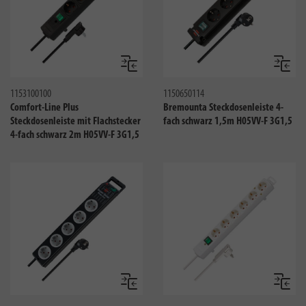
Vergleichen
Verglei
1153100100
1150650114
Comfort-Line Plus
Bremounta Steckdosenleiste 4-
Steckdosenleiste mit Flachstecker
fach schwarz 1,5m H05VV-F 3G1,5
4-fach schwarz 2m H05VV-F 3G1,5
Vergleichen
Verglei