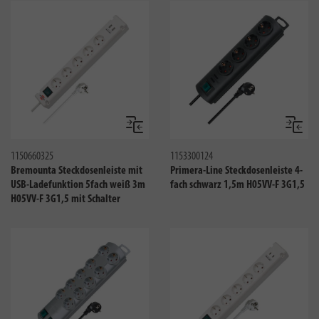
Vergleichen
Verglei
1150660325
1153300124
Bremounta Steckdosenleiste mit
Primera-Line Steckdosenleiste 4-
USB-Ladefunktion 5fach weiß 3m
fach schwarz 1,5m H05VV-F 3G1,5
H05VV-F 3G1,5 mit Schalter