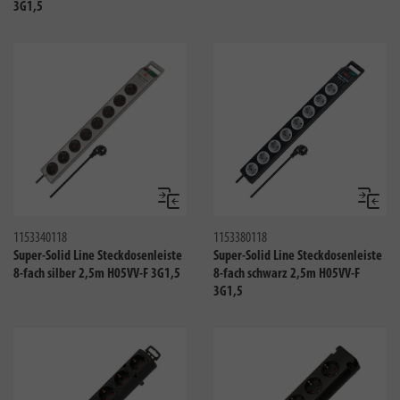
3G1,5
Vergleichen
Verglei
1153340118
1153380118
Super-Solid Line Steckdosenleiste
Super-Solid Line Steckdosenleiste
8-fach silber 2,5m H05VV-F 3G1,5
8-fach schwarz 2,5m H05VV-F
3G1,5