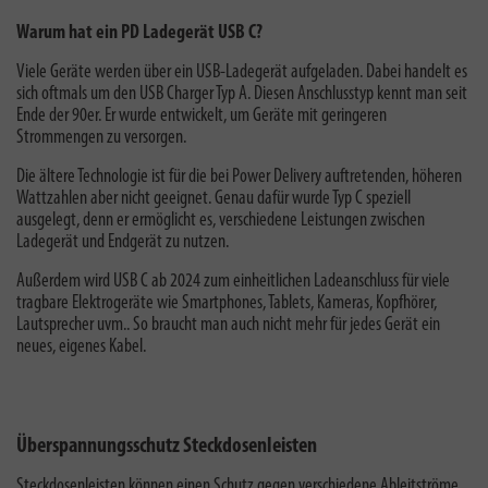
Warum hat ein PD Ladegerät USB C?
Viele Geräte werden über ein USB-Ladegerät aufgeladen. Dabei handelt es
sich oftmals um den USB Charger Typ A. Diesen Anschlusstyp kennt man seit
Ende der 90er. Er wurde entwickelt, um Geräte mit geringeren
Strommengen zu versorgen.
Die ältere Technologie ist für die bei Power Delivery auftretenden, höheren
Wattzahlen aber nicht geeignet. Genau dafür wurde Typ C speziell
ausgelegt, denn er ermöglicht es, verschiedene Leistungen zwischen
Ladegerät und Endgerät zu nutzen.
Außerdem wird USB C ab 2024 zum einheitlichen Ladeanschluss für viele
tragbare Elektrogeräte wie Smartphones, Tablets, Kameras, Kopfhörer,
Lautsprecher uvm.. So braucht man auch nicht mehr für jedes Gerät ein
neues, eigenes Kabel.
Überspannungsschutz Steckdosenleisten
Steckdosenleisten können einen Schutz gegen verschiedene Ableitströme