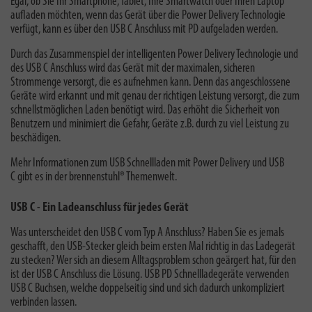
Egal, ob Sie Ihr Smartphone, Tablet, Ihre Smartwatch oder Ihren Laptop
aufladen möchten,
wenn das Gerät über die Power Delivery Technologie
verfügt, kann es über den USB C Anschluss mit PD aufgeladen werden.
Durch das Zusammenspiel der intelligenten Power Delivery Technologie und
des USB C Anschluss wird das Gerät mit der maximalen, sicheren
Strommenge versorgt, die es aufnehmen kann. Denn das angeschlossene
Geräte wird erkannt und mit genau der richtigen Leistung versorgt, die zum
schnellstmöglichen Laden benötigt wird. Das erhöht die Sicherheit von
Benutzern und minimiert die Gefahr, Geräte z.B. durch zu viel Leistung zu
beschädigen.
Mehr Informationen zum
USB Schnellladen mit Power Delivery und USB
C
gibt es in der brennenstuhl® Themenwelt.
USB C - Ein Ladeanschluss für jedes Gerät
Was unterscheidet den USB C vom Typ A Anschluss? Haben Sie es jemals
geschafft, den USB-Stecker gleich beim ersten Mal richtig in das Ladegerät
zu stecken? Wer sich an diesem Alltagsproblem schon geärgert hat, für den
ist der USB C Anschluss die Lösung. USB PD Schnellladegeräte verwenden
USB C Buchsen, welche doppelseitig sind und sich dadurch unkompliziert
verbinden lassen.