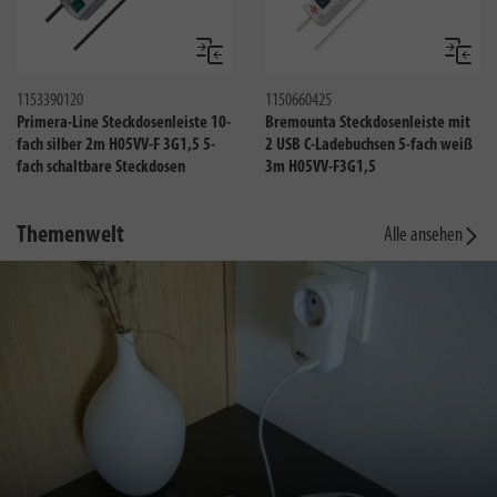
Vergleichen
Verglei
1153390120
1150660425
Primera-Line Steckdosenleiste 10-
Bremounta Steckdosenleiste mit
fach silber 2m H05VV-F 3G1,5 5-
2 USB C-Ladebuchsen 5-fach weiß
fach schaltbare Steckdosen
3m H05VV-F3G1,5
Themenwelt
Alle ansehen