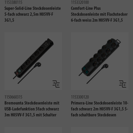
1153380115
1153320100
Super-Solid-Line Steckdosenleiste
Comfort-Line Plus
5-fach schwarz 2,5m H05VV-F
Steckdosenleiste mit Flachstecker
3G1,5
6-fach weiss 2m H05VV-F 3G1,5
Vergleichen
Verglei
1150660315
1153300120
Bremounta Steckdosenleiste mit
Primera-Line Steckdosenleiste 10-
USB-Ladefunktion 5fach schwarz
fach schwarz 2m H05VV-F 3G1,5 5-
3m H05VV-F 3G1,5 mit Schalter
fach schaltbare Steckdosen