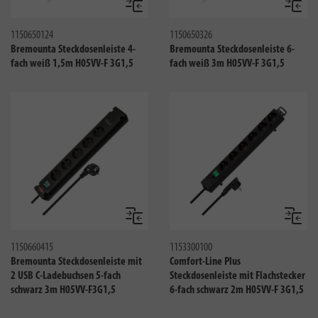
Vergleichen
Verglei
1150650124
1150650326
Bremounta Steckdosenleiste 4-
Bremounta Steckdosenleiste 6-
fach weiß 1,5m H05VV-F 3G1,5
fach weiß 3m H05VV-F 3G1,5
Vergleichen
Verglei
1150660415
1153300100
Bremounta Steckdosenleiste mit
Comfort-Line Plus
2 USB C-Ladebuchsen 5-fach
Steckdosenleiste mit Flachstecker
schwarz 3m H05VV-F3G1,5
6-fach schwarz 2m H05VV-F 3G1,5