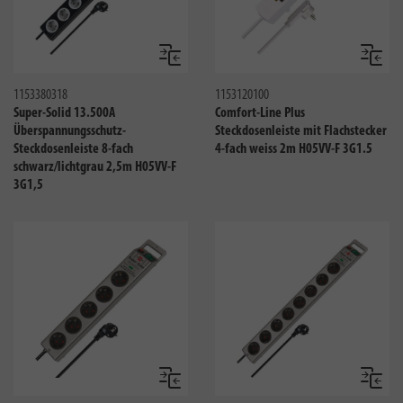
Vergleichen
Verglei
1153380318
1153120100
Super-Solid 13.500A
Comfort-Line Plus
Überspannungsschutz-
Steckdosenleiste mit Flachstecker
Steckdosenleiste 8-fach
4-fach weiss 2m H05VV-F 3G1.5
schwarz/lichtgrau 2,5m H05VV-F
3G1,5
Vergleichen
Verglei