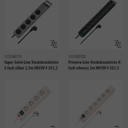
Vergleichen
Verglei
1153340115
1153300128
Super-Solid-Line Steckdosenleiste
Primera-Line Steckdosenleiste 8-
5-fach silber 2,5m H05VV-F 3G1,5
fach schwarz 2m H05VV-F 3G1,5