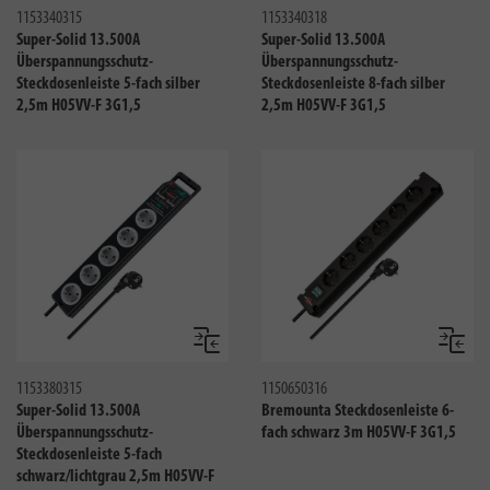
1153340315
1153340318
Super-Solid 13.500A
Super-Solid 13.500A
Überspannungsschutz-
Überspannungsschutz-
Steckdosenleiste 5-fach silber
Steckdosenleiste 8-fach silber
2,5m H05VV-F 3G1,5
2,5m H05VV-F 3G1,5
Vergleichen
Verglei
1153380315
1150650316
Super-Solid 13.500A
Bremounta Steckdosenleiste 6-
Überspannungsschutz-
fach schwarz 3m H05VV-F 3G1,5
Steckdosenleiste 5-fach
schwarz/lichtgrau 2,5m H05VV-F