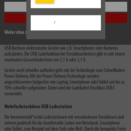
Einstellungen
Alle akzeptieren
/
Weiter ohne zu akzeptieren
Steckdosenleisten mit einem USB-Charger haben die Möglichkeit über die
USB Buchsen elektronische Geräte wie z.B. Smartphones oder Kameras
aufzuladen. Die USB-Ladefunktion bei Steckdosenleisten gibt es mit einem
maximalen Gesamtladestrom von 2,1 A oder 3,1 A.
Geräte noch schneller aufladen geht mit der Technologie zum Schnellladen:
Power Delivery.
Mit der Power Delivery Technologie werden
angeschlossenen Endgeräte wie Laptop, Smartphone oder Tablet um bis zu
70% schneller aufgeladen. Dabei wird der Ladekabel Anschluss USB C
verwendet.
Mehrfachsteckdose USB Ladestation
Die brennenstuhl®estilo Ladestationen mit verschiedenen Steckdosen sind
extrem praktisch für das komfortable Laden von Notebook, Smartphone
oder Tablet, zum Beispiel auf dem Sofa oder Bett. Durch die
kompakte Form