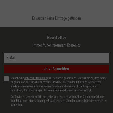
Es wurden keine Einträge gefunden
Newsletter
Immer früher informiert. Kostenlos
E-Mail
Jetzt Anmelden
Ich habe die
Datenschutzerklärung
zur Kenntnis genommen. Ich stimme zu, dass meine
Angaben von der Hugo Brennenstuhl GmbH & Co KG für den Erhalt des Newsletters
elektronisch erhoben und gespeichert werden und eine werbliche Ansprache zu
Produkten, Dienstleistungen, Aktionen sowie exklusiven Inhalten erfolgt.
Der Service ist unverbindlich, kostenlos und jederzeit widerrufbar. Sie können sich von
dem Erhalt von Informationen per E-Mail jederzeit über den Abmeldelink im Newsletter
abmelden.