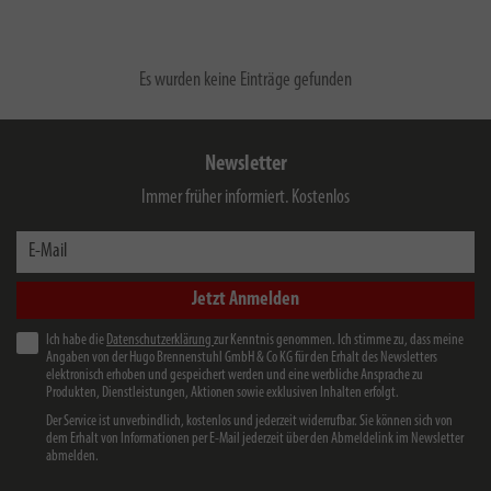
Es wurden keine Einträge gefunden
Newsletter
Immer früher informiert. Kostenlos
E-Mail
Jetzt Anmelden
Ich habe die
Datenschutzerklärung
zur Kenntnis genommen. Ich stimme zu, dass meine
Angaben von der Hugo Brennenstuhl GmbH & Co KG für den Erhalt des Newsletters
elektronisch erhoben und gespeichert werden und eine werbliche Ansprache zu
Produkten, Dienstleistungen, Aktionen sowie exklusiven Inhalten erfolgt.
Der Service ist unverbindlich, kostenlos und jederzeit widerrufbar. Sie können sich von
dem Erhalt von Informationen per E-Mail jederzeit über den Abmeldelink im Newsletter
abmelden.